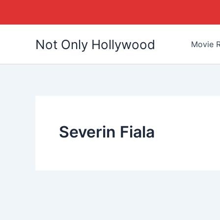
Skip
Not Only Hollywood
to
Movie R
content
Severin Fiala