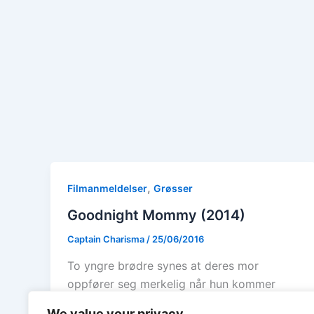
,
Filmanmeldelser
Grøsser
Goodnight Mommy (2014)
Captain Charisma
/
25/06/2016
To yngre brødre synes at deres mor
oppfører seg merkelig når hun kommer
hjem igjen etter å ha operert ansiktet […]
We value your privacy