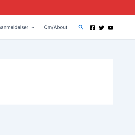
Search
manmeldelser
Om/About