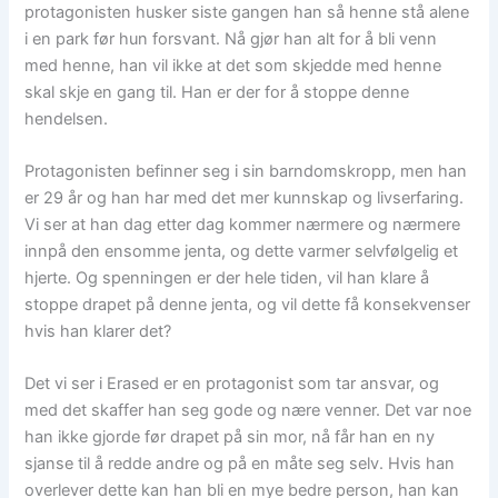
protagonisten husker siste gangen han så henne stå alene
i en park før hun forsvant. Nå gjør han alt for å bli venn
med henne, han vil ikke at det som skjedde med henne
skal skje en gang til. Han er der for å stoppe denne
hendelsen.
Protagonisten befinner seg i sin barndomskropp, men han
er 29 år og han har med det mer kunnskap og livserfaring.
Vi ser at han dag etter dag kommer nærmere og nærmere
innpå den ensomme jenta, og dette varmer selvfølgelig et
hjerte. Og spenningen er der hele tiden, vil han klare å
stoppe drapet på denne jenta, og vil dette få konsekvenser
hvis han klarer det?
Det vi ser i Erased er en protagonist som tar ansvar, og
med det skaffer han seg gode og nære venner. Det var noe
han ikke gjorde før drapet på sin mor, nå får han en ny
sjanse til å redde andre og på en måte seg selv. Hvis han
overlever dette kan han bli en mye bedre person, han kan