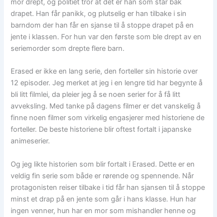
mor drept, og politiet tror at det er han som står bak
drapet. Han får panikk, og plutselig er han tilbake i sin
barndom der han får en sjanse til å stoppe drapet på en
jente i klassen. For hun var den første som ble drept av en
seriemorder som drepte flere barn.
Erased er ikke en lang serie, den forteller sin historie over
12 episoder. Jeg merket at jeg i en lengre tid har begynte å
bli litt filmlei, da pleier jeg å se noen serier for å få litt
avveksling. Med tanke på dagens filmer er det vanskelig å
finne noen filmer som virkelig engasjerer med historiene de
forteller. De beste historiene blir oftest fortalt i japanske
animeserier.
Og jeg likte historien som blir fortalt i Erased. Dette er en
veldig fin serie som både er rørende og spennende. Når
protagonisten reiser tilbake i tid får han sjansen til å stoppe
minst et drap på en jente som går i hans klasse. Hun har
ingen venner, hun har en mor som mishandler henne og