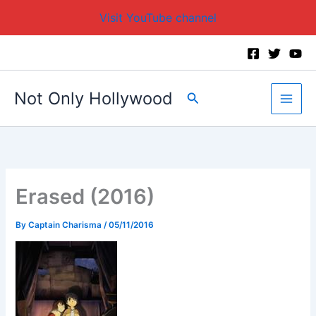
Visit YouTube channel
Skip
to
content
Not Only Hollywood
Search
Erased (2016)
By
Captain Charisma
/
05/11/2016