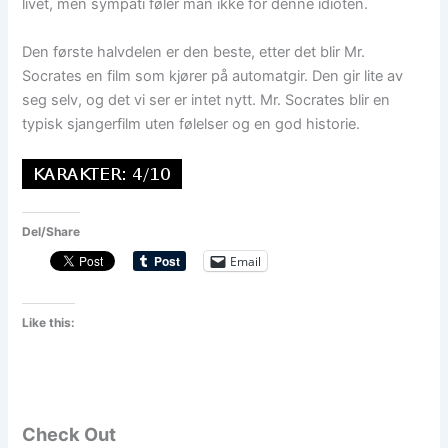
livet, men sympati føler man ikke for denne idioten.
Den første halvdelen er den beste, etter det blir Mr.
Socrates en film som kjører på automatgir. Den gir lite av
seg selv, og det vi ser er intet nytt. Mr. Socrates blir en
typisk sjangerfilm uten følelser og en god historie.
Del/Share
Email
Like this:
Check Out