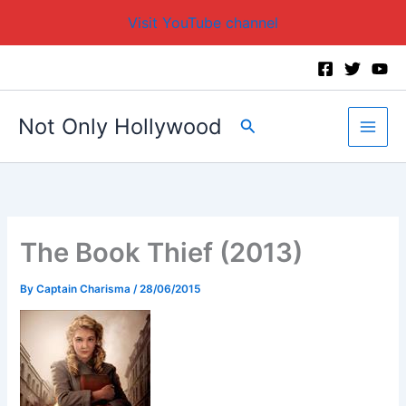
Visit YouTube channel
Skip
to
content
Not Only Hollywood
Search
The Book Thief (2013)
By
Captain Charisma
/
28/06/2015