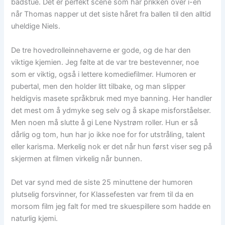
badstue. Det er perfekt scene som har prikken over i-en
når Thomas napper ut det siste håret fra ballen til den alltid
uheldige Niels.
De tre hovedrolleinnehaverne er gode, og de har den
viktige kjemien. Jeg følte at de var tre bestevenner, noe
som er viktig, også i lettere komediefilmer. Humoren er
pubertal, men den holder litt tilbake, og man slipper
heldigvis masete språkbruk med mye banning. Her handler
det mest om å ydmyke seg selv og å skape misforståelser.
Men noen må slutte å gi Lene Nystrøm roller. Hun er så
dårlig og tom, hun har jo ikke noe for for utstråling, talent
eller karisma. Merkelig nok er det når hun først viser seg på
skjermen at filmen virkelig når bunnen.
Det var synd med de siste 25 minuttene der humoren
plutselig forsvinner, for Klassefesten var frem til da en
morsom film jeg falt for med tre skuespillere som hadde en
naturlig kjemi.