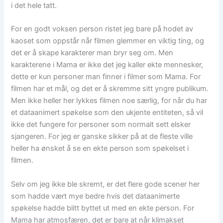
i det hele tatt.
For en godt voksen person ristet jeg bare på hodet av
kaoset som oppstår når filmen glemmer en viktig ting, og
det er å skape karakterer man bryr seg om. Men
karakterene i Mama er ikke det jeg kaller ekte mennesker,
dette er kun personer man finner i filmer som Mama. For
filmen har et mål, og det er å skremme sitt yngre publikum.
Men ikke heller her lykkes filmen noe særlig, for når du har
et dataanimert spøkelse som den ukjente entiteten, så vil
ikke det fungere for personer som normalt sett elsker
sjangeren. For jeg er ganske sikker på at de fleste ville
heller ha ønsket å se en ekte person som spøkelset i
filmen.
Selv om jeg ikke ble skremt, er det flere gode scener her
som hadde vært mye bedre hvis det dataanimerte
spøkelse hadde blitt byttet ut med en ekte person. For
Mama har atmosfæren, det er bare at når klimakset