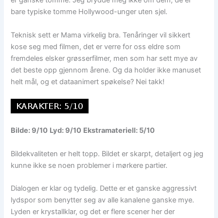
er ganske tomme. Jeg brydde meg ikke om dem, de er
bare typiske tomme Hollywood-unger uten sjel.
Teknisk sett er Mama virkelig bra. Tenåringer vil sikkert
kose seg med filmen, det er verre for oss eldre som
fremdeles elsker grøsserfilmer, men som har sett mye av
det beste opp gjennom årene. Og da holder ikke manuset
helt mål, og et dataanimert spøkelse? Nei takk!
Bilde: 9/10
Lyd: 9/10
Ekstramateriell: 5/10
Bildekvaliteten er helt topp. Bildet er skarpt, detaljert og jeg
kunne ikke se noen problemer i mørkere partier.
Dialogen er klar og tydelig. Dette er et ganske aggressivt
lydspor som benytter seg av alle kanalene ganske mye.
Lyden er krystallklar, og det er flere scener her der