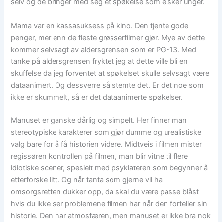
selv og de bringer med seg et spøkelse som elsker unger.
Mama var en kassasuksess på kino. Den tjente gode
penger, mer enn de fleste grøsserfilmer gjør. Mye av dette
kommer selvsagt av aldersgrensen som er PG-13. Med
tanke på aldersgrensen fryktet jeg at dette ville bli en
skuffelse da jeg forventet at spøkelset skulle selvsagt være
dataanimert. Og dessverre så stemte det. Er det noe som
ikke er skummelt, så er det dataanimerte spøkelser.
Manuset er ganske dårlig og simpelt. Her finner man
stereotypiske karakterer som gjør dumme og urealistiske
valg bare for å få historien videre. Midtveis i filmen mister
regissøren kontrollen på filmen, man blir vitne til flere
idiotiske scener, spesielt med psykiateren som begynner å
etterforske litt. Og når tanta som gjerne vil ha
omsorgsretten dukker opp, da skal du være passe blåst
hvis du ikke ser problemene filmen har når den forteller sin
historie. Den har atmosfæren, men manuset er ikke bra nok