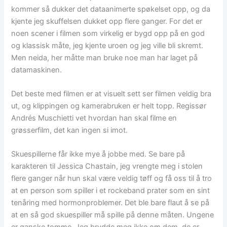
kommer så dukker det dataanimerte spøkelset opp, og da
kjente jeg skuffelsen dukket opp flere ganger. For det er
noen scener i filmen som virkelig er bygd opp på en god
og klassisk måte, jeg kjente uroen og jeg ville bli skremt.
Men neida, her måtte man bruke noe man har laget på
datamaskinen.
Det beste med filmen er at visuelt sett ser filmen veldig bra
ut, og klippingen og kamerabruken er helt topp. Regissør
Andrés Muschietti vet hvordan han skal filme en
grøsserfilm, det kan ingen si imot.
Skuespillerne får ikke mye å jobbe med. Se bare på
karakteren til Jessica Chastain, jeg vrengte meg i stolen
flere ganger når hun skal være veldig tøff og få oss til å tro
at en person som spiller i et rockeband prater som en sint
tenåring med hormonproblemer. Det ble bare flaut å se på
at en så god skuespiller må spille på denne måten. Ungene