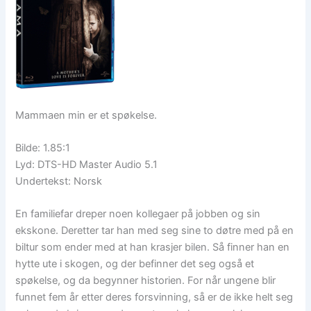
Mammaen min er et spøkelse.
Bilde: 1.85:1
Lyd: DTS-HD Master Audio 5.1
Undertekst: Norsk
En familiefar dreper noen kollegaer på jobben og sin
ekskone. Deretter tar han med seg sine to døtre med på en
biltur som ender med at han krasjer bilen. Så finner han en
hytte ute i skogen, og der befinner det seg også et
spøkelse, og da begynner historien. For når ungene blir
funnet fem år etter deres forsvinning, så er de ikke helt seg