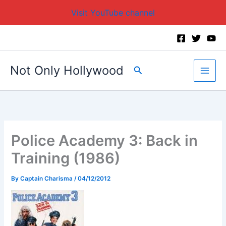
Visit YouTube channel
Skip
to
content
Not Only Hollywood
Search
Police Academy 3: Back in
Training (1986)
By
Captain Charisma
/
04/12/2012