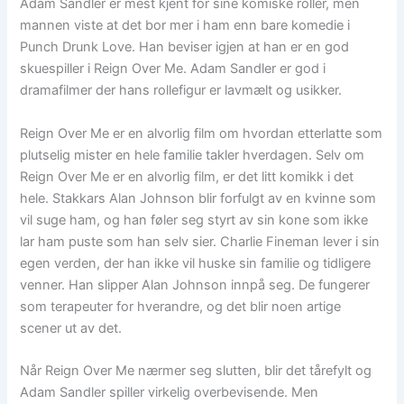
Adam Sandler er mest kjent for sine komiske roller, men
mannen viste at det bor mer i ham enn bare komedie i
Punch Drunk Love. Han beviser igjen at han er en god
skuespiller i Reign Over Me. Adam Sandler er god i
dramafilmer der hans rollefigur er lavmælt og usikker.
Reign Over Me er en alvorlig film om hvordan etterlatte som
plutselig mister en hele familie takler hverdagen. Selv om
Reign Over Me er en alvorlig film, er det litt komikk i det
hele. Stakkars Alan Johnson blir forfulgt av en kvinne som
vil suge ham, og han føler seg styrt av sin kone som ikke
lar ham puste som han selv sier. Charlie Fineman lever i sin
egen verden, der han ikke vil huske sin familie og tidligere
venner. Han slipper Alan Johnson innpå seg. De fungerer
som terapeuter for hverandre, og det blir noen artige
scener ut av det.
Når Reign Over Me nærmer seg slutten, blir det tårefylt og
Adam Sandler spiller virkelig overbevisende. Men