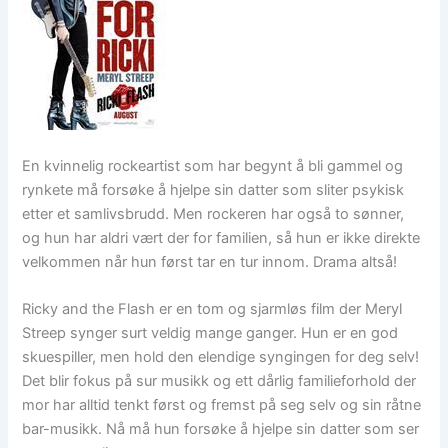
En kvinnelig rockeartist som har begynt å bli gammel og
rynkete må forsøke å hjelpe sin datter som sliter psykisk
etter et samlivsbrudd. Men rockeren har også to sønner,
og hun har aldri vært der for familien, så hun er ikke direkte
velkommen når hun først tar en tur innom. Drama altså!
Ricky and the Flash er en tom og sjarmløs film der Meryl
Streep synger surt veldig mange ganger. Hun er en god
skuespiller, men hold den elendige syngingen for deg selv!
Det blir fokus på sur musikk og ett dårlig familieforhold der
mor har alltid tenkt først og fremst på seg selv og sin råtne
bar-musikk. Nå må hun forsøke å hjelpe sin datter som ser