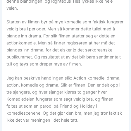
denne blandingen, og Righteous Ties lykkes ikke hele
veien.
Starten av filmen byr på mye komedie som faktisk fungerer
veldig bra i perioder. Men så kommer dette tullet med å
blande inn drama. For slik filmen utarter seg er dette en
actionkomedie. Men så finner regissøren at her må det
blandes inn drama, for det elsker jo det sørkoreanske
publikummet. Og resultatet ut av det blir bare sentimentalt
tull og tøys som dreper mye av filmen.
Jeg kan beskrive handlingen slik: Action komedie, drama,
action, komedie og drama. Slik er filmen. Den er delt opp i
tre sjangere, og hver sjanger kjøres to ganger hver.
Komediedelen fungerer som sagt veldig bra, og filmen
føltes ut som en parodi på Friend og Holiday i
komediescenene. Og det gjør den bra, men jeg tror faktisk
ikke det var meningen i det hele tatt.