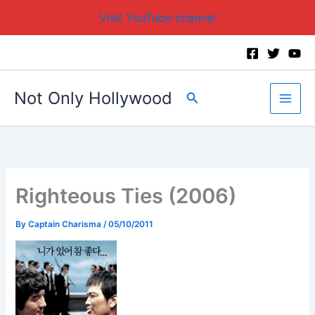
Visit YouTube channel
Skip
to
content
Not Only Hollywood
Search
Righteous Ties (2006)
By
Captain Charisma
/
05/10/2011