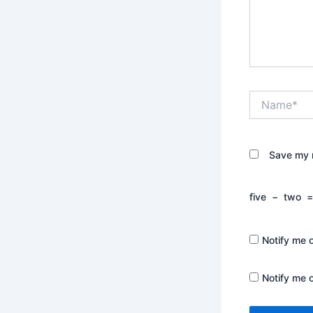
Name*
Save my n
five
−
two
Notify me 
Notify me 