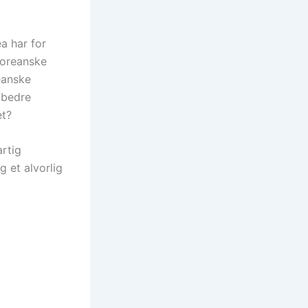
a har for
koreanske
eanske
 bedre
et?
artig
 et alvorlig