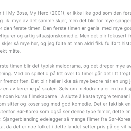
 til My Boss, My Hero (2001), er ikke like god som den førs
ig lik, mye av det samme skjer, men det blir for mye sjange
ter den første timen. Den første timen er genial med mye g
igurer og artig situasjonskomedie. Men det blir fokusert fo
t skjer så mye her, og jeg følte at man aldri fikk fullført his
ekt måte.
ørste timen blir det typisk melodrama, og det dreper mye av
ning. Med en spilletid på litt over to timer går det litt treg
r fremdriften. Det blir heller ikke så mye bedre når en ung j
v en av lærerne på skolen. Selv om melodrama er en tradisj
 noen kurse filmskaperne i å slutte å kaste tyngre temaer i
om sitter og koser seg med god komedie. Det er faktisk en
tenfor Sør-Korea som også ser denne type filmer, dette er
er. Sjangerblanding ødelegger så mange filmer fra Sør-Korea,
a, da det er noe folket i dette landet setter pris på og vil 