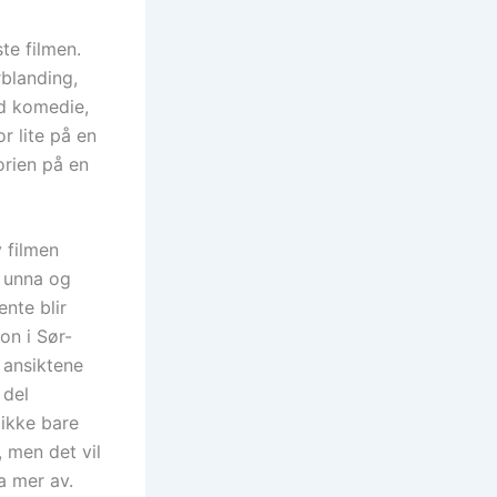
te filmen.
rblanding,
od komedie,
r lite på en
torien på en
 filmen
t unna og
ente blir
on i Sør-
 ansiktene
 del
 ikke bare
 men det vil
ha mer av.