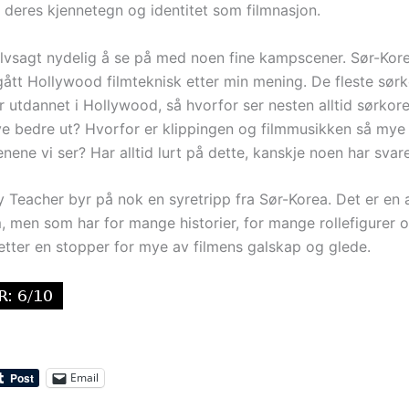
t deres kjennetegn og identitet som filmnasjon.
elvsagt nydelig å se på med noen fine kampscener. Sør-Kore
gått Hollywood filmteknisk etter min mening. De fleste sør
er utdannet i Hollywood, så hvorfor ser nesten alltid sørkor
ye bedre ut? Hvorfor er klippingen og filmmusikken så mye
enene vi ser? Har alltid lurt på dette, kanskje noen har svar
 Teacher byr på nok en syretripp fra Sør-Korea. Det er en 
, men som har for mange historier, for mange rollefigurer og
tter en stopper for mye av filmens galskap og glede.
Email