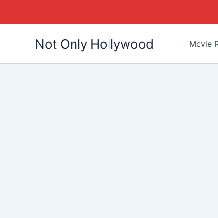
Skip
Not Only Hollywood
to
Movie R
content