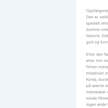
Oppfølgeren
Den er veld
spesielt et
dumme rollef
historie. De
god og korr
Etter den f
etter min me
filmen miste
missbrukt a
Korea, burde
på seerne s
mennesker u
lokale film
ingen ende t