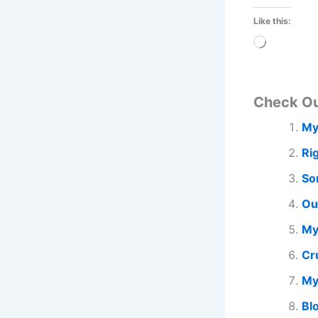
Like this:
Loading…
Check O
My
Ri
So
Ou
My
Cr
My
Bl