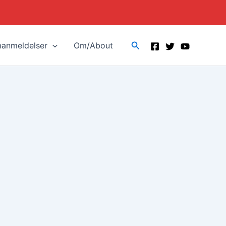
Search
manmeldelser
Om/About