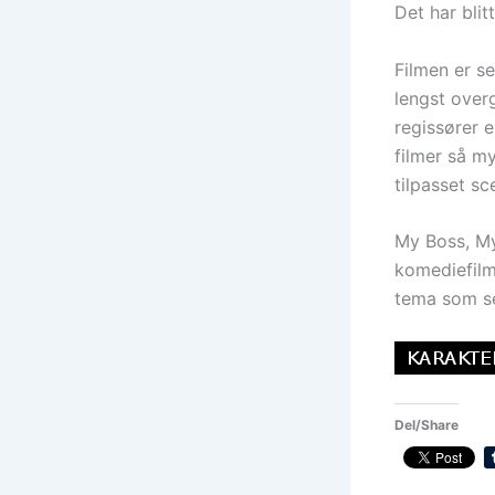
Det har blit
Filmen er s
lengst over
regissører 
filmer så m
tilpasset sc
My Boss, My
komediefilm
tema som se
Del/Share