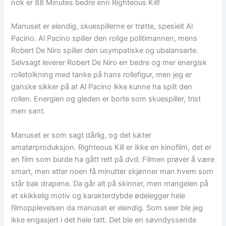
nok er 88 Minutes bedre enn Righteous Kill!
Manuset er elendig, skuespillerne er trøtte, spesielt Al
Pacino. Al Pacino spiller den rolige politimannen, mens
Robert De Niro spiller den usympatiske og ubalanserte.
Selvsagt leverer Robert De Niro en bedre og mer energisk
rolletolkning med tanke på hans rollefigur, men jeg er
ganske sikker på at Al Pacino ikke kunne ha spilt den
rollen. Energien og gleden er borte som skuespiller, trist
men sant.
Manuset er som sagt dårlig, og det lukter
amatørproduksjon. Righteous Kill er ikke en kinofilm, det er
en film som burde ha gått rett på dvd. Filmen prøver å være
smart, men etter noen få minutter skjønner man hvem som
står bak drapene. Da går alt på skinner, men mangelen på
et skikkelig motiv og karakterdybde ødelegger hele
filmopplevelsen da manuset er elendig. Som seer ble jeg
ikke engasjert i det hele tatt. Det ble en søvndyssende