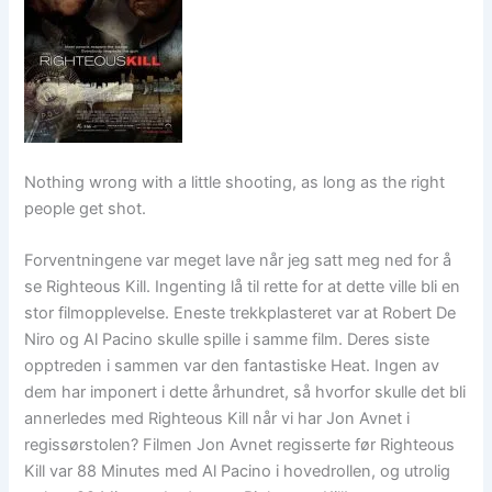
Nothing wrong with a little shooting, as long as the right
people get shot.
Forventningene var meget lave når jeg satt meg ned for å
se Righteous Kill. Ingenting lå til rette for at dette ville bli en
stor filmopplevelse. Eneste trekkplasteret var at Robert De
Niro og Al Pacino skulle spille i samme film. Deres siste
opptreden i sammen var den fantastiske Heat. Ingen av
dem har imponert i dette århundret, så hvorfor skulle det bli
annerledes med Righteous Kill når vi har Jon Avnet i
regissørstolen? Filmen Jon Avnet regisserte før Righteous
Kill var 88 Minutes med Al Pacino i hovedrollen, og utrolig