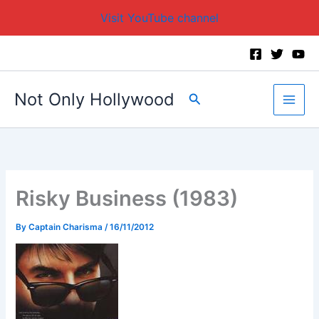
Visit YouTube channel
Skip
to
content
Not Only Hollywood
Search
Risky Business (1983)
By
Captain Charisma
/
16/11/2012