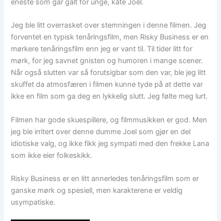
eneste som går galt for unge, kåte Joel.
Jeg ble litt overrasket over stemningen i denne filmen. Jeg
forventet en typisk tenåringsfilm, men Risky Business er en
mørkere tenåringsfilm enn jeg er vant til. Til tider litt for
mørk, for jeg savnet gnisten og humoren i mange scener.
Når også slutten var så forutsigbar som den var, ble jeg litt
skuffet da atmosfæren i filmen kunne tyde på at dette var
ikke en film som ga deg en lykkelig slutt. Jeg følte meg lurt.
Filmen har gode skuespillere, og filmmusikken er god. Men
jeg ble irritert over denne dumme Joel som gjør en del
idiotiske valg, og ikke fikk jeg sympati med den frekke Lana
som ikke eier folkeskikk.
Risky Business er en litt annerledes tenåringsfilm som er
ganske mørk og spesiell, men karakterene er veldig
usympatiske.