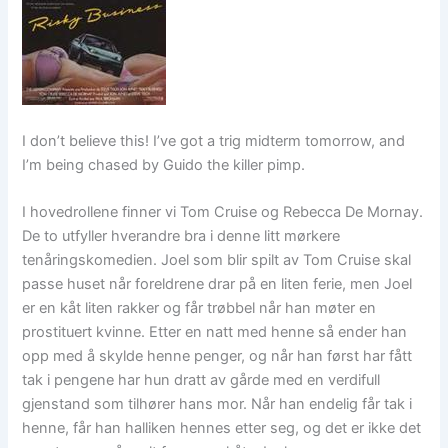
I don’t believe this! I’ve got a trig midterm tomorrow, and
I’m being chased by Guido the killer pimp.
I hovedrollene finner vi Tom Cruise og Rebecca De Mornay.
De to utfyller hverandre bra i denne litt mørkere
tenåringskomedien. Joel som blir spilt av Tom Cruise skal
passe huset når foreldrene drar på en liten ferie, men Joel
er en kåt liten rakker og får trøbbel når han møter en
prostituert kvinne. Etter en natt med henne så ender han
opp med å skylde henne penger, og når han først har fått
tak i pengene har hun dratt av gårde med en verdifull
gjenstand som tilhører hans mor. Når han endelig får tak i
henne, får han halliken hennes etter seg, og det er ikke det