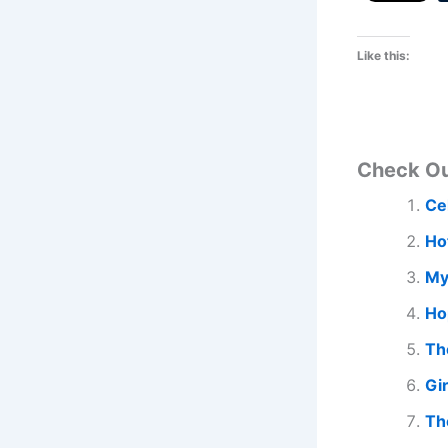
Like this:
Check O
Ce
Ho
My
Ho
Th
Gi
Th