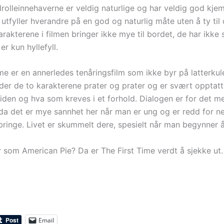
rolleinnehaverne er veldig naturlige og har veldig god kjem
utfyller hverandre på en god og naturlig måte uten å ty til o
rakterene i filmen bringer ikke mye til bordet, de har ikke 
er kun hyllefyll.
me er en annerledes tenåringsfilm som ikke byr på latterkul
der de to karakterene prater og prater og er svært opptat
tiden og hva som kreves i et forhold. Dialogen er for det m
 da det er mye sannhet her når man er ung og er redd for n
bringe. Livet er skummelt dere, spesielt når man begynner å
r som American Pie? Da er The First Time verdt å sjekke ut.
Email