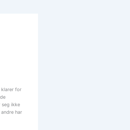
klarer for
nde
 seg ikke
e andre har