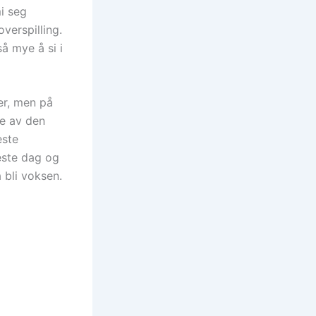
i seg
verspilling.
så mye å si i
er, men på
te av den
este
este dag og
 bli voksen.