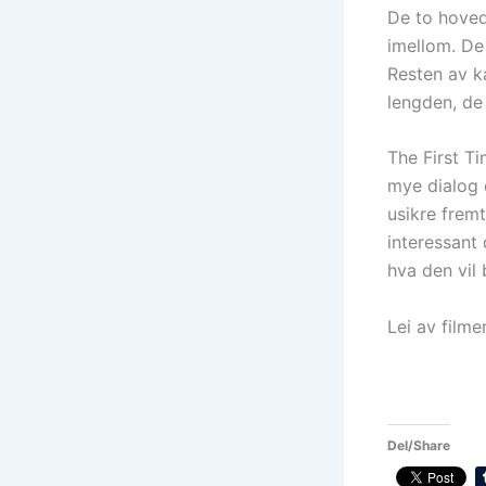
De to hoved
imellom. De 
Resten av ka
lengden, de 
The First Ti
mye dialog 
usikre frem
interessant
hva den vil 
Lei av filme
Del/Share