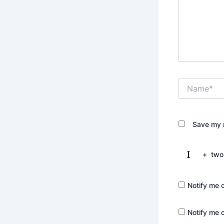
Name*
Save my n
+
two
Notify me 
Notify me 