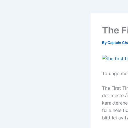
The F
By
Captain Ch
To unge men
The First T
det meste å 
karakterene
fulle hele t
blitt lei av 