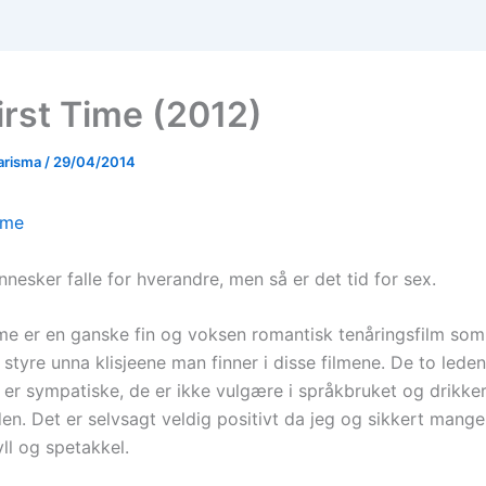
irst Time (2012)
arisma
/
29/04/2014
nesker falle for hverandre, men så er det tid for sex.
ime er en ganske fin og voksen romantisk tenåringsfilm som 
styre unna klisjeene man finner i disse filmene. De to lede
 er sympatiske, de er ikke vulgære i språkbruket og drikker
iden. Det er selvsagt veldig positivt da jeg og sikkert mang
fyll og spetakkel.