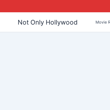
Skip
Not Only Hollywood
to
Movie R
content