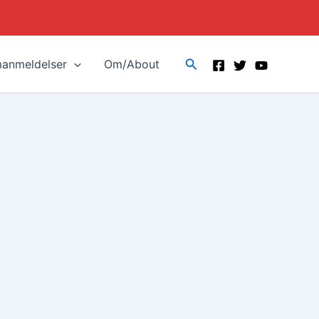
Search
manmeldelser
Om/About