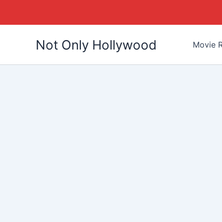
Skip
Not Only Hollywood
to
Movie R
content