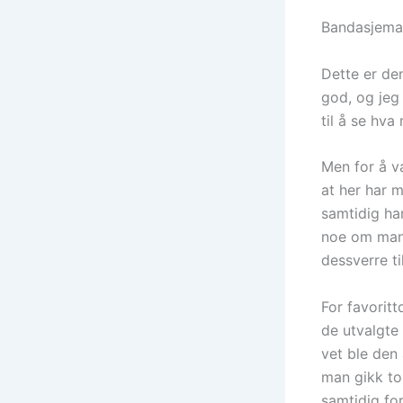
Bandasjema
Dette er den
god, og jeg 
til å se hv
Men for å væ
at her har 
samtidig har
noe om manga
dessverre til
For favoritt
de utvalgte 
vet ble den
man gikk to
samtidig fo