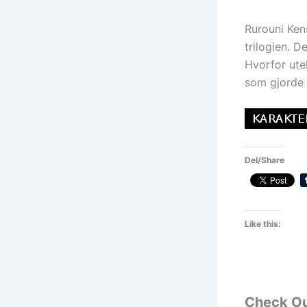
Rurouni Ken
trilogien. D
Hvorfor ute
som gjorde 
Del/Share
Like this:
Check O