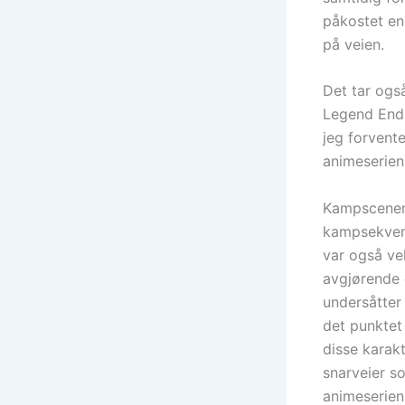
påkostet en
på veien.
Det tar også
Legend Ends
jeg forvent
animeserien 
Kampscenene
kampsekvens
var også vel
avgjørende 
undersåtter
det punktet
disse karak
snarveier s
animeserien