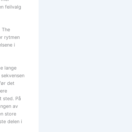
n feilvalg
: The
er rytmen
lsene i
e lange
e sekvensen
før det
kere
 sted. På
ingen av
en store
te delen i