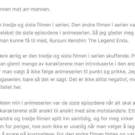
nnen mot arr-mannen.
 tredje og siste filmen i serien. Den andre filmen i serien va
elsket de siste episodene i animeserien. Så jeg gleder meg 
a man kunne få til med, Rurouni Kenshin: The Legend Ends.
re ærlig er den tredje og siste filmen i serien skuffende. 
man glemt mange av karakterene man introduserte i den and
 man valgt å ikke følge animeserien til punkt og prikke. Je
serien, bare så det er sagt. Det er ikke alltid negativt, m
fellet her.
delen min i animeserien var de siste episodene når alt skal 
karakterene står ansikt til ansikt med sine motstandere. Ett
 andre og tredje filmen spilt inn samtidig, og for meg virke
m for penger, noe som ikke er uvanlig når man velger å lage
r å spare på kostnadene. For den andre filmen føltes og va