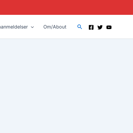
Search
manmeldelser
Om/About