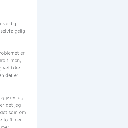
r veldig
selvfølgelig
Problemet er
re filmen,
g vet ikke
en det er
avgjøres og
er det jeg
r det som om
 to filmer
r mer