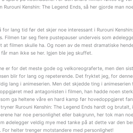
n Rurouni Kenshin: The Legend Ends, så her gjorde man noe
 for lang tid før det skjer noe interessant i Rurouni Kenshin
. Filmen tar seg flere pustepauser underveis som ødelegg
et at filmen skulle ha. Og noen av de mest dramatiske hende
får man ikke se her. Igjen ble jeg skuffet.
 er for det meste gode og velkoreograferte, men den sist
en blir for lang og repeterende. Det fryktet jeg, for denn
dig lang i animeserien. Men det skjedde ting i animeserien 
oppgjøret med antagonisten i filmen, han hadde noen ster
 som ga heltene våre en hard kamp før hovedoppgjøret fant
 tryner Rurouni Kenshin: The Legend Ends hardt og brutalt, 
terene har noe personlighet eller bakgrunn, her tok man no
om ødelegger veldig mye med tanke på at dette var den bes
. For helter trenger motstandere med personlighet!