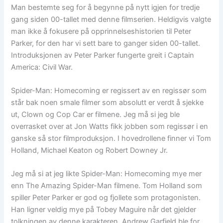
Man bestemte seg for å begynne på nytt igjen for tredje
gang siden 00-tallet med denne filmserien. Heldigvis valgte
man ikke å fokusere på opprinnelseshistorien til Peter
Parker, for den har vi sett bare to ganger siden 00-tallet.
Introduksjonen av Peter Parker fungerte greit i Captain
America: Civil War.
Spider-Man: Homecoming er regissert av en regissør som
står bak noen smale filmer som absolutt er verdt å sjekke
ut, Clown og Cop Car er filmene. Jeg må si jeg ble
overrasket over at Jon Watts fikk jobben som regissør i en
ganske så stor filmproduksjon. I hovedrollene finner vi Tom
Holland, Michael Keaton og Robert Downey Jr.
Jeg må si at jeg likte Spider-Man: Homecoming mye mer
enn The Amazing Spider-Man filmene. Tom Holland som
spiller Peter Parker er god og fjollete som protagonisten.
Han ligner veldig mye på Tobey Maguire når det gjelder
tolkningen av denne karakteren. Andrew Garfield ble for