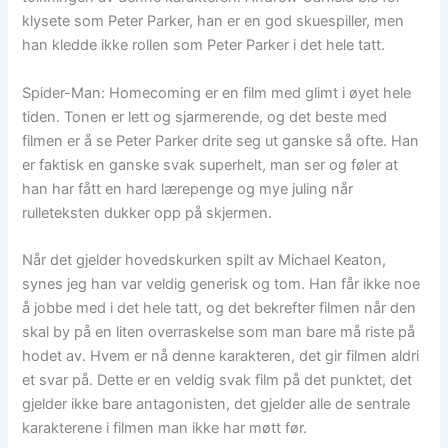
klysete som Peter Parker, han er en god skuespiller, men
han kledde ikke rollen som Peter Parker i det hele tatt.
Spider-Man: Homecoming er en film med glimt i øyet hele
tiden. Tonen er lett og sjarmerende, og det beste med
filmen er å se Peter Parker drite seg ut ganske så ofte. Han
er faktisk en ganske svak superhelt, man ser og føler at
han har fått en hard lærepenge og mye juling når
rulleteksten dukker opp på skjermen.
Når det gjelder hovedskurken spilt av Michael Keaton,
synes jeg han var veldig generisk og tom. Han får ikke noe
å jobbe med i det hele tatt, og det bekrefter filmen når den
skal by på en liten overraskelse som man bare må riste på
hodet av. Hvem er nå denne karakteren, det gir filmen aldri
et svar på. Dette er en veldig svak film på det punktet, det
gjelder ikke bare antagonisten, det gjelder alle de sentrale
karakterene i filmen man ikke har møtt før.