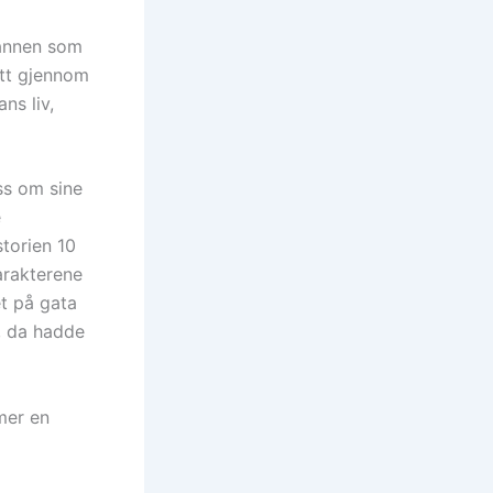
mannen som
itt gjennom
ns liv,
ss om sine
e
torien 10
karakterene
et på gata
, da hadde
mer en