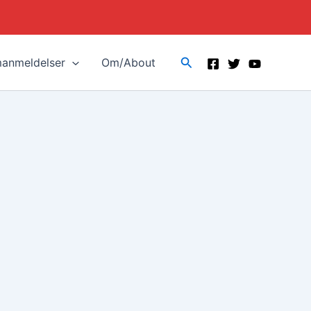
Search
manmeldelser
Om/About