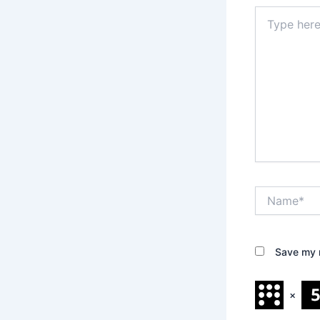
Type
here..
Name*
Save my n
×