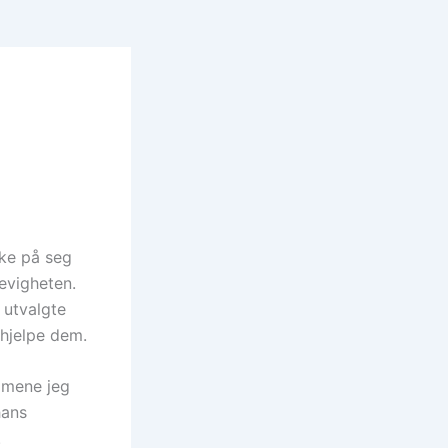
ke på seg
evigheten.
 utvalgte
 hjelpe dem.
ilmene jeg
hans
.