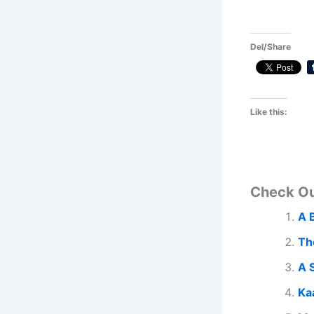
Del/Share
Like this:
Check O
A 
Th
A 
Ka