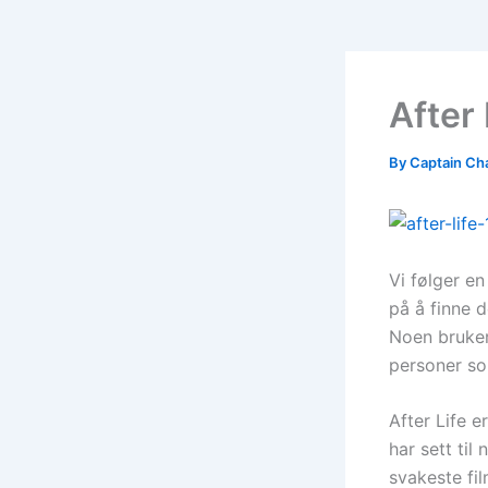
After 
By
Captain Ch
Vi følger e
på å finne 
Noen bruker
personer so
After Life e
har sett til
svakeste fil