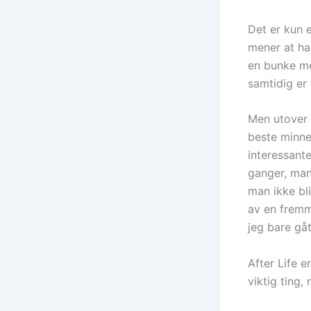
Det er kun 
mener at ha
en bunke me
samtidig er
Men utover d
beste minne
interessant
ganger, man 
man ikke bli
av en fremm
jeg bare gåt
After Life 
viktig ting,