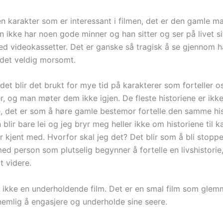
en karakter som er interessant i filmen, det er den gamle 
n ikke har noen gode minner og han sitter og ser på livet s
d videokassetter. Det er ganske så tragisk å se gjennom ha
 det veldig morsomt.
et blir det brukt for mye tid på karakterer som forteller o
r, og man møter dem ikke igjen. De fleste historiene er ikk
e, det er som å høre gamle bestemor fortelle den samme his
blir bare lei og jeg bryr meg heller ikke om historiene til 
r kjent med. Hvorfor skal jeg det? Det blir som å bli stopp
ed person som plutselig begynner å fortelle en livshistorie
t videre.
er ikke en underholdende film. Det er en smal film som glem
 nemlig å engasjere og underholde sine seere.