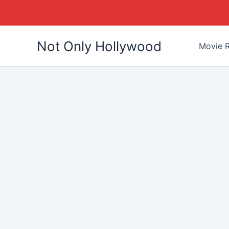
Skip
Not Only Hollywood
to
Movie R
content