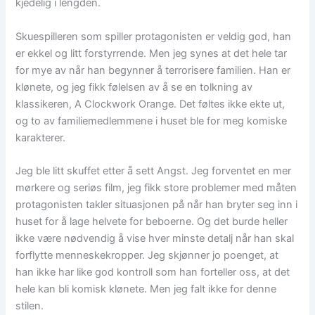
kjedelig i lengden.
Skuespilleren som spiller protagonisten er veldig god, han
er ekkel og litt forstyrrende. Men jeg synes at det hele tar
for mye av når han begynner å terrorisere familien. Han er
klønete, og jeg fikk følelsen av å se en tolkning av
klassikeren, A Clockwork Orange. Det føltes ikke ekte ut,
og to av familiemedlemmene i huset ble for meg komiske
karakterer.
Jeg ble litt skuffet etter å sett Angst. Jeg forventet en mer
mørkere og seriøs film, jeg fikk store problemer med måten
protagonisten takler situasjonen på når han bryter seg inn i
huset for å lage helvete for beboerne. Og det burde heller
ikke være nødvendig å vise hver minste detalj når han skal
forflytte menneskekropper. Jeg skjønner jo poenget, at
han ikke har like god kontroll som han forteller oss, at det
hele kan bli komisk klønete. Men jeg falt ikke for denne
stilen.