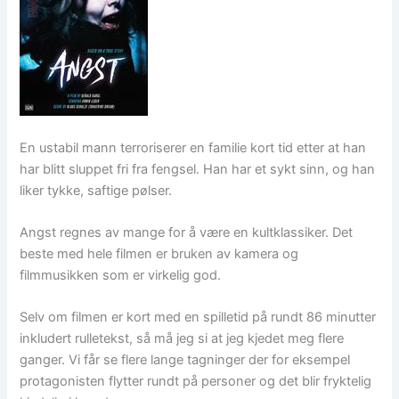
En ustabil mann terroriserer en familie kort tid etter at han
har blitt sluppet fri fra fengsel. Han har et sykt sinn, og han
liker tykke, saftige pølser.
Angst regnes av mange for å være en kultklassiker. Det
beste med hele filmen er bruken av kamera og
filmmusikken som er virkelig god.
Selv om filmen er kort med en spilletid på rundt 86 minutter
inkludert rulletekst, så må jeg si at jeg kjedet meg flere
ganger. Vi får se flere lange tagninger der for eksempel
protagonisten flytter rundt på personer og det blir fryktelig