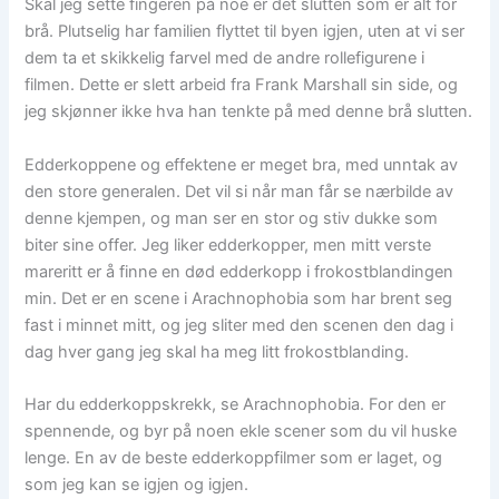
Skal jeg sette fingeren på noe er det slutten som er alt for
brå. Plutselig har familien flyttet til byen igjen, uten at vi ser
dem ta et skikkelig farvel med de andre rollefigurene i
filmen. Dette er slett arbeid fra Frank Marshall sin side, og
jeg skjønner ikke hva han tenkte på med denne brå slutten.
Edderkoppene og effektene er meget bra, med unntak av
den store generalen. Det vil si når man får se nærbilde av
denne kjempen, og man ser en stor og stiv dukke som
biter sine offer. Jeg liker edderkopper, men mitt verste
mareritt er å finne en død edderkopp i frokostblandingen
min. Det er en scene i Arachnophobia som har brent seg
fast i minnet mitt, og jeg sliter med den scenen den dag i
dag hver gang jeg skal ha meg litt frokostblanding.
Har du edderkoppskrekk, se Arachnophobia. For den er
spennende, og byr på noen ekle scener som du vil huske
lenge. En av de beste edderkoppfilmer som er laget, og
som jeg kan se igjen og igjen.