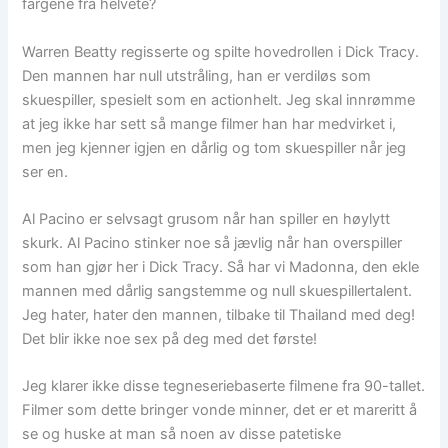
fargene fra helvete?
Warren Beatty regisserte og spilte hovedrollen i Dick Tracy.
Den mannen har null utstråling, han er verdiløs som
skuespiller, spesielt som en actionhelt. Jeg skal innrømme
at jeg ikke har sett så mange filmer han har medvirket i,
men jeg kjenner igjen en dårlig og tom skuespiller når jeg
ser en.
Al Pacino er selvsagt grusom når han spiller en høylytt
skurk. Al Pacino stinker noe så jævlig når han overspiller
som han gjør her i Dick Tracy. Så har vi Madonna, den ekle
mannen med dårlig sangstemme og null skuespillertalent.
Jeg hater, hater den mannen, tilbake til Thailand med deg!
Det blir ikke noe sex på deg med det første!
Jeg klarer ikke disse tegneseriebaserte filmene fra 90-tallet.
Filmer som dette bringer vonde minner, det er et mareritt å
se og huske at man så noen av disse patetiske