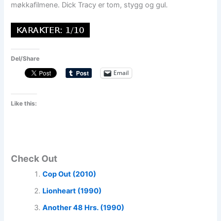
møkkafilmene. Dick Tracy er tom, stygg og gul.
Del/Share
Email
Like this:
Check Out
Cop Out (2010)
Lionheart (1990)
Another 48 Hrs. (1990)