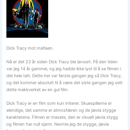
Dick Tracy mot mafiaen.
Nå er det 23 år siden Dick Tracy ble lansert. På den tiden
var jeg 14 år gammel, og jeg hadde ikke lyst til å se filmen i
det hele tatt. Dette her var første gangen jeg så Dick Tracy,
og det kommer absolutt til å være det siste gangen jeg sett
dette makkverket av en gul film.
Dick Tracy er en film som kun irriterer. Skuespillerne er
elendige, det samme er atmosfæren og de jævla stygge
karakterene. Filmen er masete, den er visuelt jævla stygg
og filmen har null sjarm. Nevnte jeg de stygge, jævla