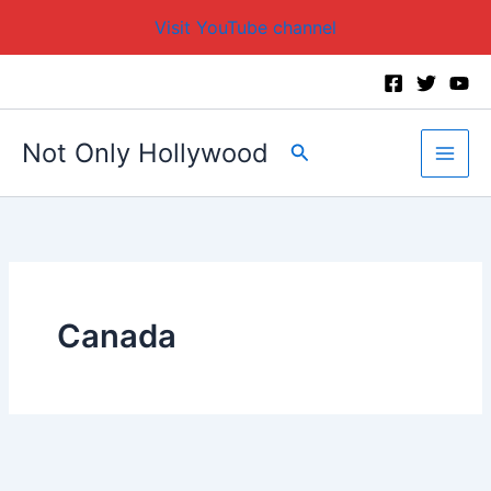
Visit YouTube channel
Skip
to
content
Not Only Hollywood
Search
Canada