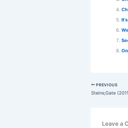
Ch
It’
We
Se
On
PREVIOUS
Steins;Gate (201
Leave a