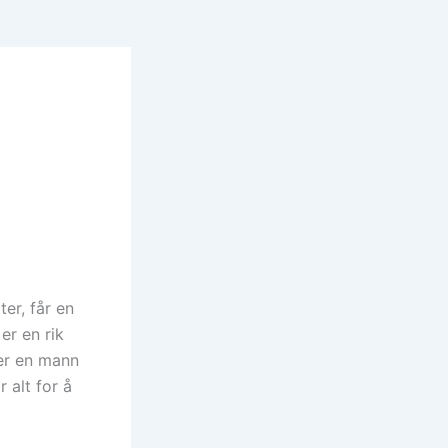
er, får en
er en rik
er en mann
 alt for å