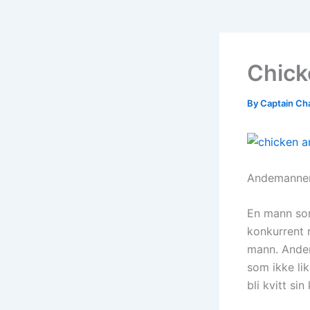
Chick
By
Captain Ch
Andemannen
En mann som
konkurrent r
mann. Andem
som ikke lik
bli kvitt si