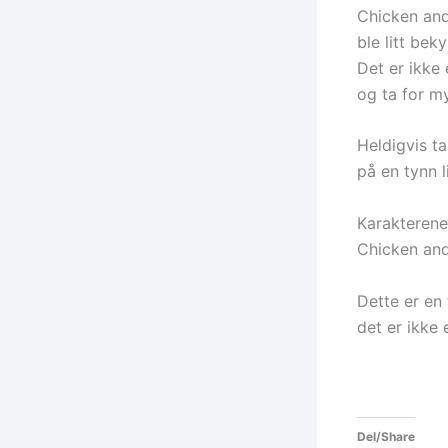
Chicken and 
ble litt be
Det er ikke 
og ta for m
Heldigvis t
på en tynn l
Karakterene 
Chicken and
Dette er en 
det er ikke 
Del/Share