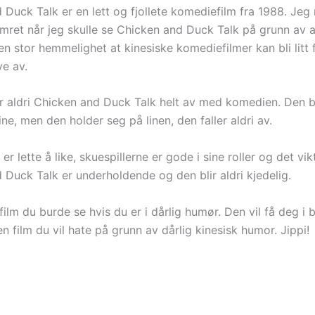
Duck Talk er en lett og fjollete komediefilm fra 1988. Jeg 
kymret når jeg skulle se Chicken and Duck Talk på grunn av
en stor hemmelighet at kinesiske komediefilmer kan bli litt f
ye av.
ar aldri Chicken and Duck Talk helt av med komedien. Den b
ine, men den holder seg på linen, den faller aldri av.
er lette å like, skuespillerne er gode i sine roller og det vik
 Duck Talk er underholdende og den blir aldri kjedelig.
film du burde se hvis du er i dårlig humør. Den vil få deg i
en film du vil hate på grunn av dårlig kinesisk humor. Jippi!