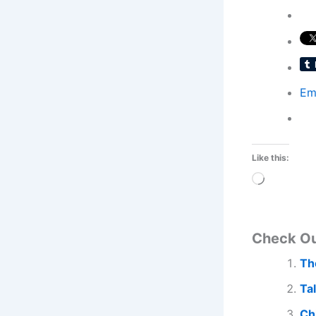
Em
Like this:
Loading…
Check O
Th
Tal
Ch