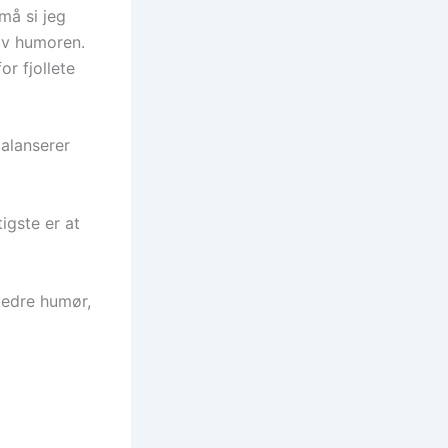
må si jeg
 av humoren.
or fjollete
alanserer
tigste er at
 bedre humør,