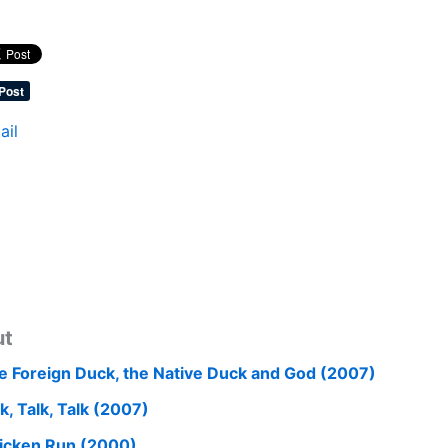
ail
ut
e Foreign Duck, the Native Duck and God (2007)
k, Talk, Talk (2007)
icken Run (2000)