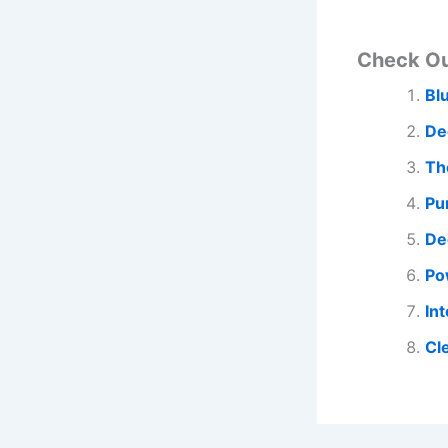
Check O
Bl
De
Th
Pu
De
Po
In
Cl