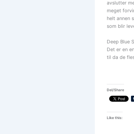
avslutter m
meget forvir
helt annen s
som blir lev
Deep Blue S
Det er en en
til da de fl
Del/Share
Like this: