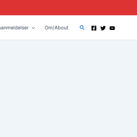
Search
manmeldelser
Om/About