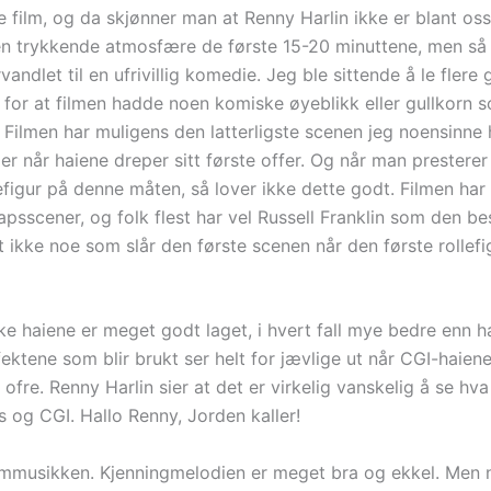
film, og da skjønner man at Renny Harlin ikke er blant oss
en trykkende atmosfære de første 15-20 minuttene, men så 
vandlet til en ufrivillig komedie. Jeg ble sittende å le flere
e for at filmen hadde noen komiske øyeblikk eller gullkorn 
. Filmen har muligens den latterligste scenen jeg noensinne h
 er når haiene dreper sitt første offer. Og når man presterer
figur på denne måten, så lover ikke dette godt. Filmen har tr
rapsscener, og folk flest har vel Russell Franklin som den be
t ikke noe som slår den første scenen når den første rollef
e haiene er meget godt laget, i hvert fall mye bedre enn ha
ktene som blir brukt ser helt for jævlige ut når CGI-haiene 
 ofre. Renny Harlin sier at det er virkelig vanskelig å se hv
s og CGI. Hallo Renny, Jorden kaller!
ilmmusikken. Kjenningmelodien er meget bra og ekkel. Men n