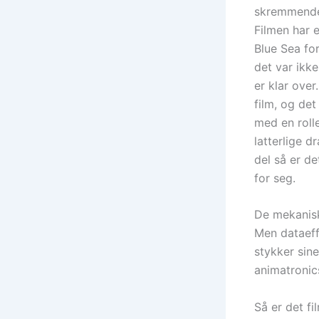
skremmende 
Filmen har 
Blue Sea for
det var ikk
er klar over
film, og det
med en rolle
latterlige d
del så er de
for seg.
De mekanisk
Men dataeffe
stykker sine
animatronic
Så er det f