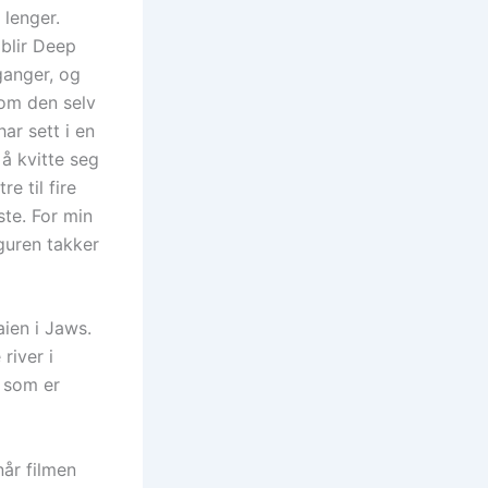
 lenger.
blir Deep
 ganger, og
som den selv
ar sett i en
 å kvitte seg
e til fire
ste. For min
iguren takker
ien i Jaws.
river i
a som er
år filmen