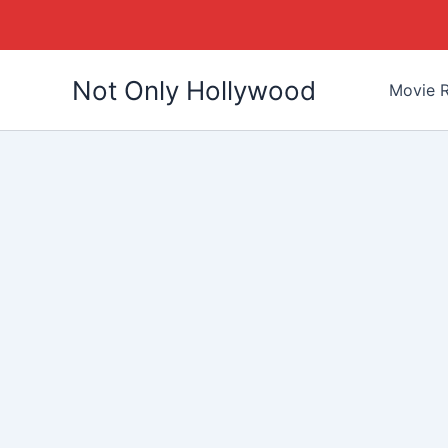
Skip
Not Only Hollywood
to
Movie R
content