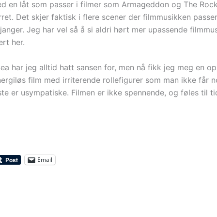
ed en låt som passer i filmer som Armageddon og The Rock,
ret. Det skjer faktisk i flere scener der filmmusikken passe
janger. Jeg har vel så å si aldri hørt mer upassende filmmu
ert her.
ea har jeg alltid hatt sansen for, men nå fikk jeg meg en o
ergiløs film med irriterende rollefigurer som man ikke får 
este er usympatiske. Filmen er ikke spennende, og føles til ti
Email