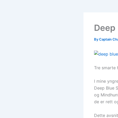
Deep 
By
Captain Ch
Tre smarte h
I mine yngre
Deep Blue S
og Mindhunt
de er rett o
Dette avsnit