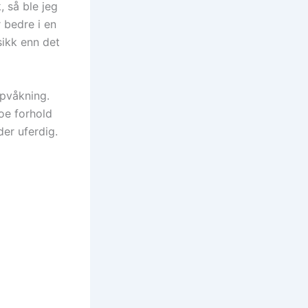
 så ble jeg
r bedre i en
sikk enn det
ppvåkning.
noe forhold
der uferdig.