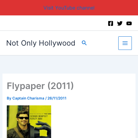
Visit YouTube channel
Skip
to
content
Not Only Hollywood
Search
Flypaper (2011)
By
Captain Charisma
/
26/11/2011