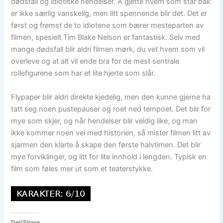
dødsfall og idiotiske hendelser. Å gjette hvem som står bak
er ikke særlig vanskelig, men litt spennende blir det. Det er
først og fremst de to idiotene som bærer mesteparten av
filmen, spesielt Tim Blake Nelson er fantastisk. Selv med
mange dødsfall blir aldri filmen mørk, du vet hvem som vil
overleve og at alt vil ende bra for de mest sentrale
rollefigurene som har et lite hjerte som slår.
Flypaper blir aldri direkte kjedelig, men den kunne gjerne ha
tatt seg noen pustepauser og roet ned tempoet. Det blir for
mye som skjer, og når hendelser blir veldig like, og man
ikke kommer noen vei med historien, så mister filmen litt av
sjarmen den klarte å skape den første halvtimen. Det blir
mye forviklinger, og litt for lite innhold i lengden. Typisk en
film som føles mer ut som et teaterstykke.
Del/Share