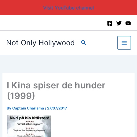
Visit YouTube channel
Skip
to
content
Not Only Hollywood
Search
I Kina spiser de hunder
(1999)
By
Captain Charisma
/
27/07/2017