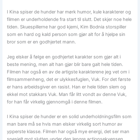
I Kina spiser de hunder har mørk humor, kule karakterer og
filmen er underholdende fra start til slutt. Det skjer noe hele
tiden. Skuespillerne har god kjemi, Kim Bodnia storspiller
som en hard og kald person som gjør alt for å hjelpe sin
bror som er en godhjertet mann.
Jeg elsker å følge en godhjertet karakter som gjør alt i
beste mening, men alt han gjør blir bare galt hele tiden.
Filmen har også en av de artigste karakterene jeg vet om i
filmsammenheng, det er ulykkesfuglen, Vuk. For det første
er hans arbeidsgiver en rasist. Han er hele tiden slem og
ekkel mot stakkars Vuk. Man får litt vondt av denne Vuk,
for han får virkelig gjennomgå i denne filmen.
I Kina spiser de hunder er en solid underholdningsfilm som
man bare må se hvis man elsker virkelig sort humor av
ypperste klasse. Filmen har også mye energi, det ser man
spesielt mot slutten under den lengre actionsekvensen