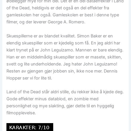
ødelegger mye for min del. Det er en del dataeffekter i Land
of the Dead, heldigvis er det også en del effekter fra
gamleskolen her også. Gamleskolen er best i denne type
filmer, og der leverer George A. Romero.
Skuespillerne er av blandet kvalitet. Simon Baker er en
elendig skuespiller som er kjedelig som få. En jeg aldri har
klart trynet på er John Leguizamo. Mannen er bare elendig.
Han er en middelmådig skuespiller som er masete, skitten,
svett og lite underholdende. Jeg hater John Leguizamo!
Resten av gjengen gjør jobben sin, ikke noe mer. Dennis
Hopper ser vi for lite til.
Land of the Dead står aldri stille, du rekker ikke å kjede deg.
Gode effekter minus datablod, en zombie med
personlighet og mye slakting, gjør dette til en hyggelig
filmopplevelse.