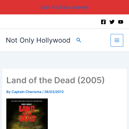
Visit YouTube channel
Skip
to
content
Not Only Hollywood
Search
Land of the Dead (2005)
By
Captain Charisma
/
26/03/2012