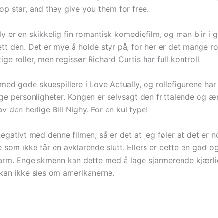
p star, and they give you them for free.
ly er en skikkelig fin romantisk komediefilm, og man blir i
ett den. Det er mye å holde styr på, for her er det mange ro
ige roller, men regissør Richard Curtis har full kontroll.
 med gode skuespillere i Love Actually, og rollefigurene har 
ige personligheter. Kongen er selvsagt den frittalende og ærl
av den herlige Bill Nighy. For en kul type!
egativt med denne filmen, så er det at jeg føler at det er 
e som ikke får en avklarende slutt. Ellers er dette en god o
rm. Engelskmenn kan dette med å lage sjarmerende kjærlig
an ikke sies om amerikanerne.