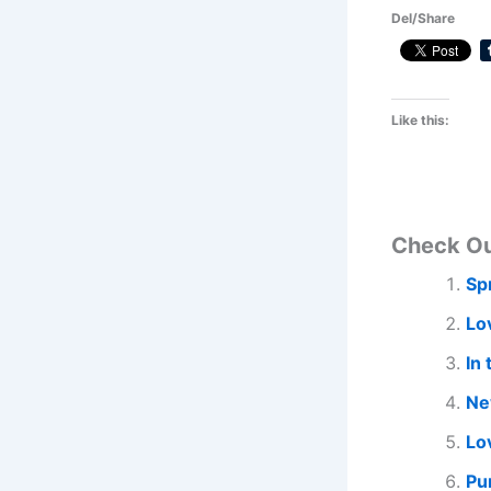
Del/Share
Like this:
Check O
Sp
Lo
In
Ne
Lo
Pu