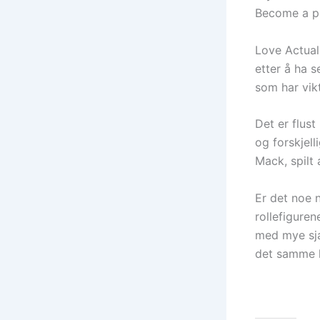
Become a po
Love Actual
etter å ha s
som har vikt
Det er flust
og forskjell
Mack, spilt 
Er det noe n
rollefiguren
med mye sja
det samme k