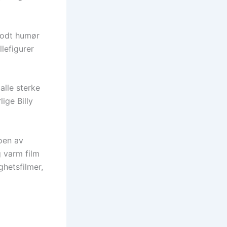
 godt humør
llefigurer
alle sterke
ige Billy
noen av
g varm film
hetsfilmer,