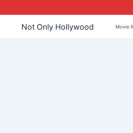
Skip
Not Only Hollywood
to
Movie R
content