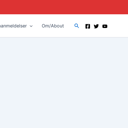
Search
manmeldelser
Om/About