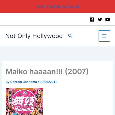
Visit YouTube channel
Skip
to
content
Not Only Hollywood
Search
Maiko haaaan!!! (2007)
By
Captain Charisma
/
30/08/2011