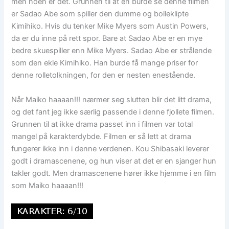
men noen er det. Grunnen til at en burde se denne filmen
er Sadao Abe som spiller den dumme og bolleklipte
Kimihiko. Hvis du tenker Mike Myers som Austin Powers,
da er du inne på rett spor. Bare at Sadao Abe er en mye
bedre skuespiller enn Mike Myers. Sadao Abe er strålende
som den ekle Kimihiko. Han burde få mange priser for
denne rolletolkningen, for den er nesten enestående.
Når Maiko haaaan!!! nærmer seg slutten blir det litt drama,
og det fant jeg ikke særlig passende i denne fjollete filmen.
Grunnen til at ikke drama passet inn i filmen var total
mangel på karakterdybde. Filmen er så lett at drama
fungerer ikke inn i denne verdenen. Kou Shibasaki leverer
godt i dramascenene, og hun viser at det er en sjanger hun
takler godt. Men dramascenene hører ikke hjemme i en film
som Maiko haaaan!!!