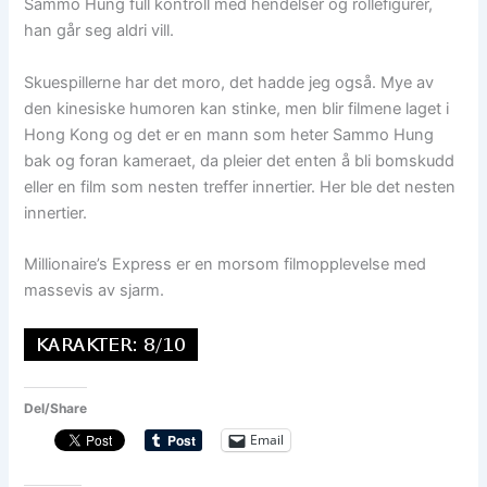
Sammo Hung full kontroll med hendelser og rollefigurer,
han går seg aldri vill.
Skuespillerne har det moro, det hadde jeg også. Mye av
den kinesiske humoren kan stinke, men blir filmene laget i
Hong Kong og det er en mann som heter Sammo Hung
bak og foran kameraet, da pleier det enten å bli bomskudd
eller en film som nesten treffer innertier. Her ble det nesten
innertier.
Millionaire’s Express er en morsom filmopplevelse med
massevis av sjarm.
Del/Share
Email