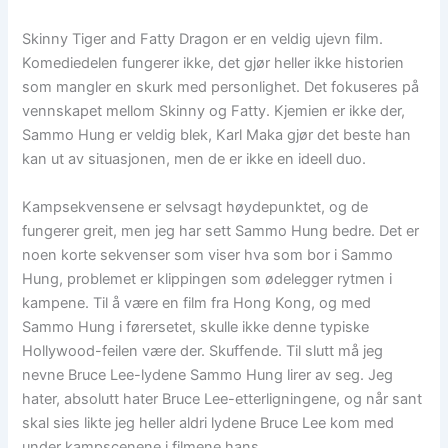
Skinny Tiger and Fatty Dragon er en veldig ujevn film.
Komediedelen fungerer ikke, det gjør heller ikke historien
som mangler en skurk med personlighet. Det fokuseres på
vennskapet mellom Skinny og Fatty. Kjemien er ikke der,
Sammo Hung er veldig blek, Karl Maka gjør det beste han
kan ut av situasjonen, men de er ikke en ideell duo.
Kampsekvensene er selvsagt høydepunktet, og de
fungerer greit, men jeg har sett Sammo Hung bedre. Det er
noen korte sekvenser som viser hva som bor i Sammo
Hung, problemet er klippingen som ødelegger rytmen i
kampene. Til å være en film fra Hong Kong, og med
Sammo Hung i førersetet, skulle ikke denne typiske
Hollywood-feilen være der. Skuffende. Til slutt må jeg
nevne Bruce Lee-lydene Sammo Hung lirer av seg. Jeg
hater, absolutt hater Bruce Lee-etterligningene, og når sant
skal sies likte jeg heller aldri lydene Bruce Lee kom med
under kampscenene i filmene hans.