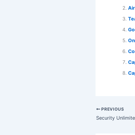
Ai
Te
Go
On
Co
Ca
Ca
PREVIOUS
Security Unlimit