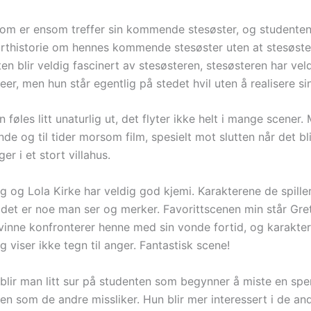
om er ensom treffer sin kommende stesøster, og studente
orthistorie om hennes kommende stesøster uten at stesøst
en blir veldig fascinert av stesøsteren, stesøsteren har ve
eer, men hun står egentlig på stedet hvil uten å realisere si
 føles litt unaturlig ut, det flyter ikke helt i mange scener.
de og til tider morsom film, spesielt mot slutten når det bl
ger i et stort villahus.
 og Lola Kirke har veldig god kjemi. Karakterene de spiller
e, det er noe man ser og merker. Favorittscenen min står Gr
kvinne konfronterer henne med sin vonde fortid, og karakter
 viser ikke tegn til anger. Fantastisk scene!
 blir man litt sur på studenten som begynner å miste en spe
den som de andre missliker. Hun blir mer interessert i de an