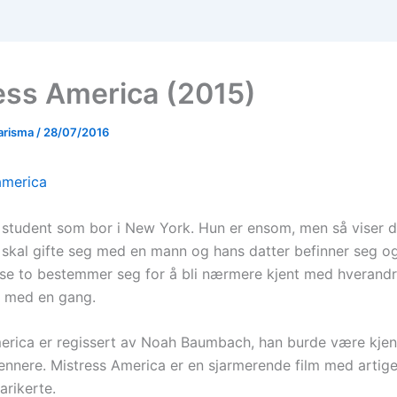
ess America (2015)
arisma
/
28/07/2016
n student som bor i New York. Hun er ensom, men så viser d
skal gifte seg med en mann og hans datter befinner seg o
sse to bestemmer seg for å bli nærmere kjent med hverandr
n med en gang.
erica er regissert av Noah Baumbach, han burde være kjen
kjennere. Mistress America er en sjarmerende film med artig
arikerte.