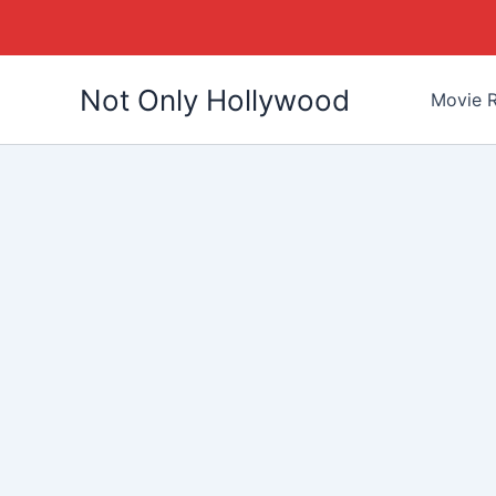
Skip
Not Only Hollywood
to
Movie R
content