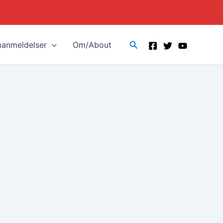
Search
manmeldelser
Om/About