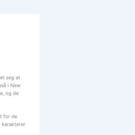
et seg at
gså i New
e, og de
t for de
e karakterer