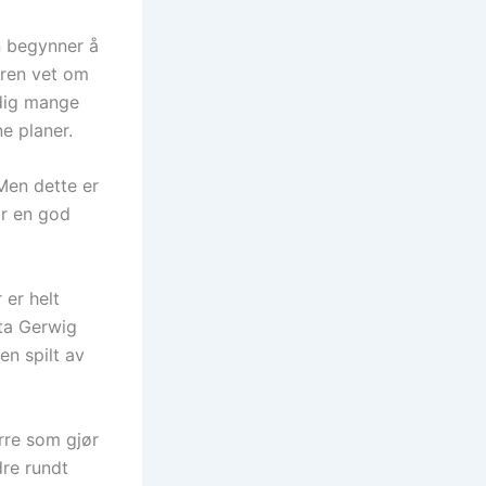
n begynner å
eren vet om
ldig mange
ne planer.
 Men dette er
ir en god
 er helt
eta Gerwig
en spilt av
rre som gjør
dre rundt