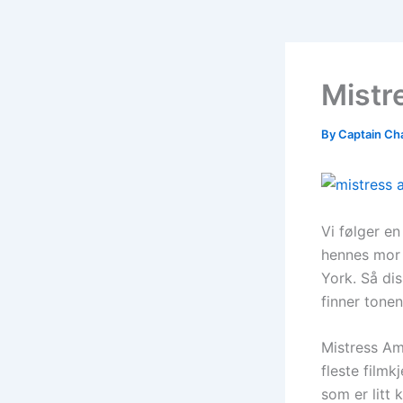
Mistr
By
Captain Ch
Vi følger e
hennes mor 
York. Så di
finner tone
Mistress Am
fleste film
som er litt k