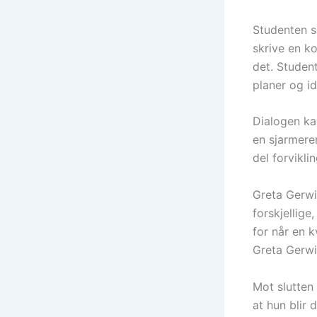
Studenten s
skrive en k
det. Student
planer og id
Dialogen kan
en sjarmeren
del forviklin
Greta Gerwig
forskjellig
for når en 
Greta Gerwig
Mot slutten
at hun blir 