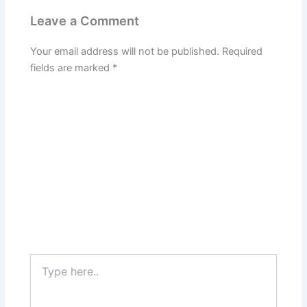
Leave a Comment
Your email address will not be published.
Required
fields are marked
*
Type
here..