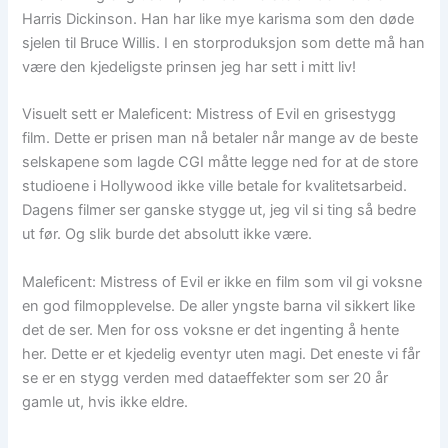
Harris Dickinson. Han har like mye karisma som den døde
sjelen til Bruce Willis. I en storproduksjon som dette må han
være den kjedeligste prinsen jeg har sett i mitt liv!
Visuelt sett er Maleficent: Mistress of Evil en grisestygg
film. Dette er prisen man nå betaler når mange av de beste
selskapene som lagde CGI måtte legge ned for at de store
studioene i Hollywood ikke ville betale for kvalitetsarbeid.
Dagens filmer ser ganske stygge ut, jeg vil si ting så bedre
ut før. Og slik burde det absolutt ikke være.
Maleficent: Mistress of Evil er ikke en film som vil gi voksne
en god filmopplevelse. De aller yngste barna vil sikkert like
det de ser. Men for oss voksne er det ingenting å hente
her. Dette er et kjedelig eventyr uten magi. Det eneste vi får
se er en stygg verden med dataeffekter som ser 20 år
gamle ut, hvis ikke eldre.