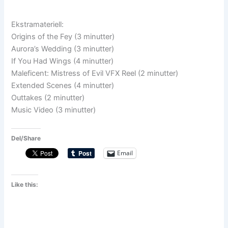
Ekstramateriell:
Origins of the Fey (3 minutter)
Aurora’s Wedding (3 minutter)
If You Had Wings (4 minutter)
Maleficent: Mistress of Evil VFX Reel (2 minutter)
Extended Scenes (4 minutter)
Outtakes (2 minutter)
Music Video (3 minutter)
Del/Share
Email
Like this: