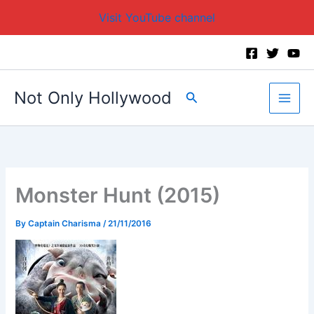
Visit YouTube channel
Skip
to
content
Not Only Hollywood
Search
Monster Hunt (2015)
By
Captain Charisma
/
21/11/2016