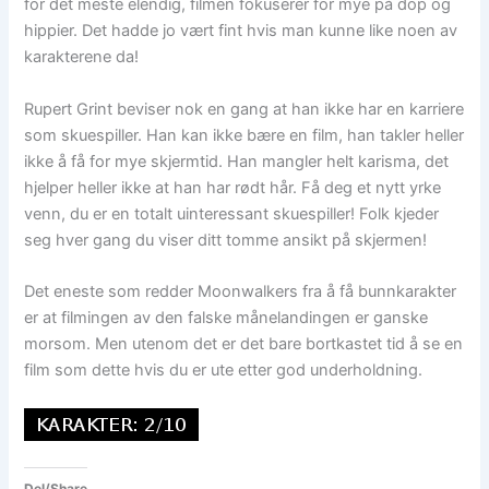
for det meste elendig, filmen fokuserer for mye på dop og
hippier. Det hadde jo vært fint hvis man kunne like noen av
karakterene da!
Rupert Grint beviser nok en gang at han ikke har en karriere
som skuespiller. Han kan ikke bære en film, han takler heller
ikke å få for mye skjermtid. Han mangler helt karisma, det
hjelper heller ikke at han har rødt hår. Få deg et nytt yrke
venn, du er en totalt uinteressant skuespiller! Folk kjeder
seg hver gang du viser ditt tomme ansikt på skjermen!
Det eneste som redder Moonwalkers fra å få bunnkarakter
er at filmingen av den falske månelandingen er ganske
morsom. Men utenom det er det bare bortkastet tid å se en
film som dette hvis du er ute etter god underholdning.
Del/Share