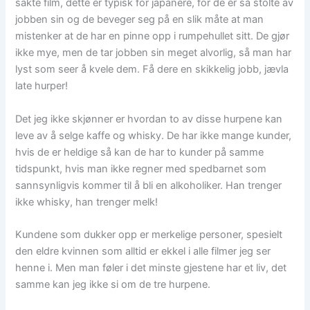
sakte film, dette er typisk for japanere, for de er så stolte av
jobben sin og de beveger seg på en slik måte at man
mistenker at de har en pinne opp i rumpehullet sitt. De gjør
ikke mye, men de tar jobben sin meget alvorlig, så man har
lyst som seer å kvele dem. Få dere en skikkelig jobb, jævla
late hurper!
Det jeg ikke skjønner er hvordan to av disse hurpene kan
leve av å selge kaffe og whisky. De har ikke mange kunder,
hvis de er heldige så kan de har to kunder på samme
tidspunkt, hvis man ikke regner med spedbarnet som
sannsynligvis kommer til å bli en alkoholiker. Han trenger
ikke whisky, han trenger melk!
Kundene som dukker opp er merkelige personer, spesielt
den eldre kvinnen som alltid er ekkel i alle filmer jeg ser
henne i. Men man føler i det minste gjestene har et liv, det
samme kan jeg ikke si om de tre hurpene.