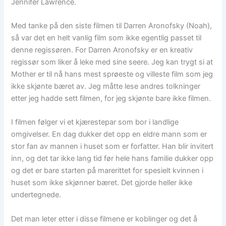
Jennifer Lawrence.
Med tanke på den siste filmen til Darren Aronofsky (Noah),
så var det en helt vanlig film som ikke egentlig passet til
denne regissøren. For Darren Aronofsky er en kreativ
regissør som liker å leke med sine seere. Jeg kan trygt si at
Mother er til nå hans mest sprøeste og villeste film som jeg
ikke skjønte bæret av. Jeg måtte lese andres tolkninger
etter jeg hadde sett filmen, for jeg skjønte bare ikke filmen.
I filmen følger vi et kjærestepar som bor i landlige
omgivelser. En dag dukker det opp en eldre mann som er
stor fan av mannen i huset som er forfatter. Han blir invitert
inn, og det tar ikke lang tid før hele hans familie dukker opp
og det er bare starten på marerittet for spesielt kvinnen i
huset som ikke skjønner bæret. Det gjorde heller ikke
undertegnede.
Det man leter etter i disse filmene er koblinger og det å