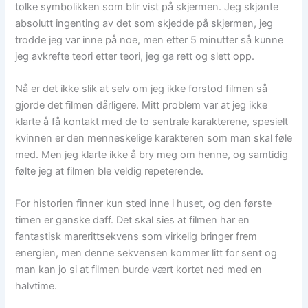
tolke symbolikken som blir vist på skjermen. Jeg skjønte
absolutt ingenting av det som skjedde på skjermen, jeg
trodde jeg var inne på noe, men etter 5 minutter så kunne
jeg avkrefte teori etter teori, jeg ga rett og slett opp.
Nå er det ikke slik at selv om jeg ikke forstod filmen så
gjorde det filmen dårligere. Mitt problem var at jeg ikke
klarte å få kontakt med de to sentrale karakterene, spesielt
kvinnen er den menneskelige karakteren som man skal føle
med. Men jeg klarte ikke å bry meg om henne, og samtidig
følte jeg at filmen ble veldig repeterende.
For historien finner kun sted inne i huset, og den første
timen er ganske daff. Det skal sies at filmen har en
fantastisk marerittsekvens som virkelig bringer frem
energien, men denne sekvensen kommer litt for sent og
man kan jo si at filmen burde vært kortet ned med en
halvtime.