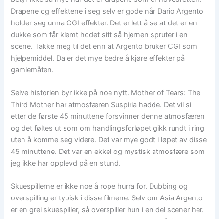
Drapene og effektene i seg selv er gode når Dario Argento
holder seg unna CGI effekter. Det er lett å se at det er en
dukke som får klemt hodet sitt så hjernen spruter i en
scene. Takke meg til det enn at Argento bruker CGI som
hjelpemiddel. Da er det mye bedre å kjøre effekter på
gamlemåten.
Selve historien byr ikke på noe nytt. Mother of Tears: The
Third Mother har atmosfæren Suspiria hadde. Det vil si
etter de første 45 minuttene forsvinner denne atmosfæren
og det føltes ut som om handlingsforløpet gikk rundt i ring
uten å komme seg videre. Det var mye godt i løpet av disse
45 minuttene. Det var en ekkel og mystisk atmosfære som
jeg ikke har opplevd på en stund.
Skuespillerne er ikke noe å rope hurra for. Dubbing og
overspilling er typisk i disse filmene. Selv om Asia Argento
er en grei skuespiller, så overspiller hun i en del scener her.