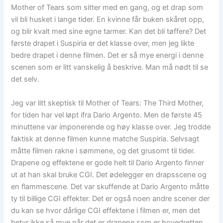
Mother of Tears som sitter med en gang, og et drap som
vil bli husket i lange tider. En kvinne får buken skåret opp,
og blir kvalt med sine egne tarmer. Kan det bli tøffere? Det
første drapet i Suspiria er det klasse over, men jeg likte
bedre drapet i denne filmen. Det er så mye energi i denne
scenen som er litt vanskelig å beskrive. Man må nødt til se
det selv.
Jeg var litt skeptisk til Mother of Tears: The Third Mother,
for tiden har vel løpt ifra Dario Argento. Men de første 45
minuttene var imponerende og høy klasse over. Jeg trodde
faktisk at denne filmen kunne matche Suspiria. Selvsagt
måtte filmen rakne i sømmene, og det grusomt til tider.
Drapene og effektene er gode helt til Dario Argento finner
ut at han skal bruke CGI. Det ødelegger en drapsscene og
en flammescene. Det var skuffende at Dario Argento måtte
ty til billige CGI effekter. Det er også noen andre scener der
du kan se hvor dårlige CGI effektene i filmen er, men det
betyr ikke så mye når det er drapene som er hovedretten.