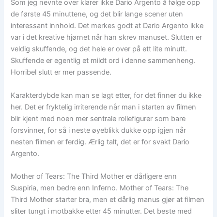
Som jeg nevnte over klarer ikke Dario Argento å følge opp
de første 45 minuttene, og det blir lange scener uten
interessant innhold. Det merkes godt at Dario Argento ikke
var i det kreative hjørnet når han skrev manuset. Slutten er
veldig skuffende, og det hele er over på ett lite minutt.
Skuffende er egentlig et mildt ord i denne sammenheng.
Horribel slutt er mer passende.
Karakterdybde kan man se lagt etter, for det finner du ikke
her. Det er fryktelig irriterende når man i starten av filmen
blir kjent med noen mer sentrale rollefigurer som bare
forsvinner, for så i neste øyeblikk dukke opp igjen når
nesten filmen er ferdig. Ærlig talt, det er for svakt Dario
Argento.
Mother of Tears: The Third Mother er dårligere enn
Suspiria, men bedre enn Inferno. Mother of Tears: The
Third Mother starter bra, men et dårlig manus gjør at filmen
sliter tungt i motbakke etter 45 minutter. Det beste med