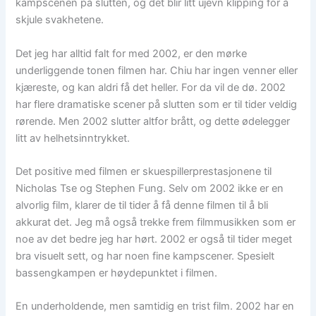
kampscenen på slutten, og det blir litt ujevn klipping for å
skjule svakhetene.
Det jeg har alltid falt for med 2002, er den mørke
underliggende tonen filmen har. Chiu har ingen venner eller
kjæreste, og kan aldri få det heller. For da vil de dø. 2002
har flere dramatiske scener på slutten som er til tider veldig
rørende. Men 2002 slutter altfor brått, og dette ødelegger
litt av helhetsinntrykket.
Det positive med filmen er skuespillerprestasjonene til
Nicholas Tse og Stephen Fung. Selv om 2002 ikke er en
alvorlig film, klarer de til tider å få denne filmen til å bli
akkurat det. Jeg må også trekke frem filmmusikken som er
noe av det bedre jeg har hørt. 2002 er også til tider meget
bra visuelt sett, og har noen fine kampscener. Spesielt
bassengkampen er høydepunktet i filmen.
En underholdende, men samtidig en trist film. 2002 har en