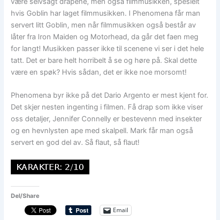
være selvsagt drapene, men også filmmusikken, spesielt
hvis Goblin har laget filmmusikken. I Phenomena får man
servert litt Goblin, men når filmmusikken også består av
låter fra Iron Maiden og Motorhead, da går det faen meg
for langt! Musikken passer ikke til scenene vi ser i det hele
tatt. Det er bare helt horribelt å se og høre på. Skal dette
være en spøk? Hvis sådan, det er ikke noe morsomt!
Phenomena byr ikke på det Dario Argento er mest kjent for.
Det skjer nesten ingenting i filmen. Få drap som ikke viser
oss detaljer, Jennifer Connelly er bestevenn med insekter
og en hevnlysten ape med skalpell. Mark får man også
servert en god del av. Så flaut, så flaut!
Del/Share
Email