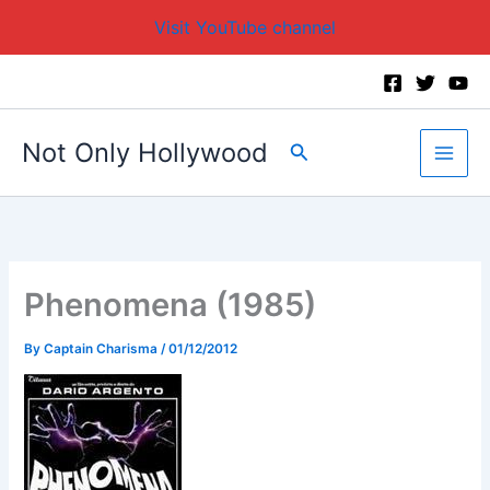
Visit YouTube channel
Skip
to
content
Not Only Hollywood
Search
Phenomena (1985)
By
Captain Charisma
/
01/12/2012