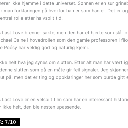
hører ikke hjemme i dette universet. Sønnen er en sur grine
år man forklaringen på hvorfor han er som han er. Det er 
ntral rolle etter halvspilt tid.
 Last Love brenner sakte, men den har et hjerte som slår og
ichael Caine i hovedrollen som den gamle professoren i filo
 Poésy har veldig god og naturlig kjemi.
kke helt hva jeg synes om slutten. Etter alt man har vært i
denne slutten som på en måte gir feil signaler. Jeg skjønne
 ut på, men det er ting og oppklaringer her som burde gitt
Last Love er en velspilt film som har en interessant histor
er ikke helt, den ble nesten upassende.