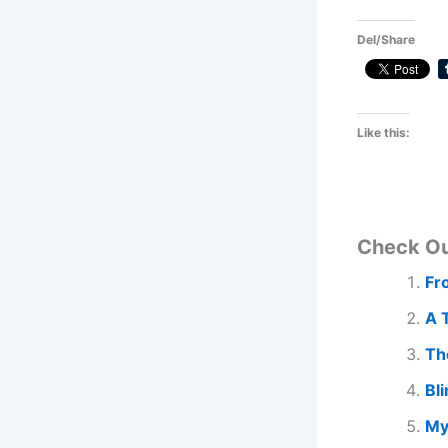
Del/Share
Like this:
Check O
Fr
A 
Th
Bl
My