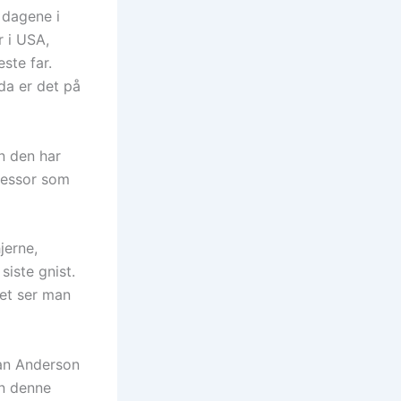
 dagene i
r i USA,
ste far.
da er det på
n den har
fessor som
jerne,
siste gnist.
Det ser man
ian Anderson
en denne