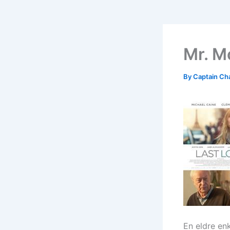
Mr. M
By
Captain Ch
En eldre en