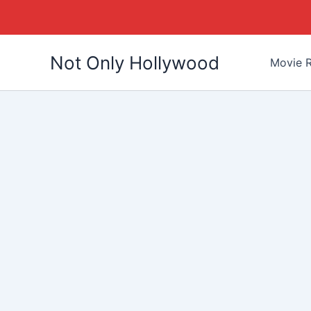
Skip
Not Only Hollywood
to
Movie R
content