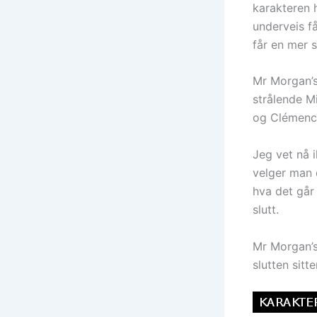
karakteren 
underveis f
får en mer se
Mr Morgan’s
strålende M
og Clémence
Jeg vet nå i
velger man 
hva det går
slutt.
Mr Morgan’s 
slutten sitt