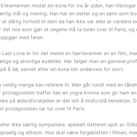
Enkemannen mistet sin kone for tre år siden, han tilbringer
særlig mål og mening. Han har en datter og en sønn som bo
et dårlig forhold til dem da han ikke var eller er verdens be
 det noe som gjør at ungene må ta turen over til Paris, og 
 oppgjør med faren.
 Last Love er for det meste en hjertevarmer av en film, me
jølige og alvorlige øyeblikk. Her følger man en gammel pro
på å dø, savnet etter sin kone blir underveis for stort.
e veldig mange kan relatere til. Man går rundt med en tåkeh
r protagonisten treffer han en yngre kvinne som gir ham en 
ke på aldersforskjellen er det lett å misforstå hensikten. 
il protagonisten tar tur over til Paris.
ller ikke særlig sympatiske, spesielt datteren spilt av Gill
spiselig og slitsom. Hun skal være fargeklatten i filmen, m