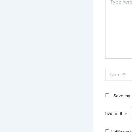
here..
Name*
Save my n
five
×
8
=
Notify me 