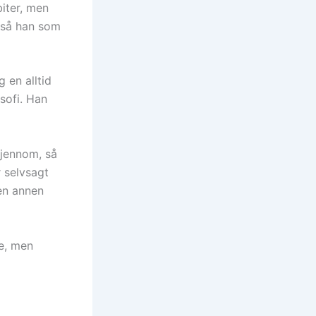
biter, men
også han som
 en alltid
sofi. Han
gjennom, så
r selvsagt
 en annen
ie, men