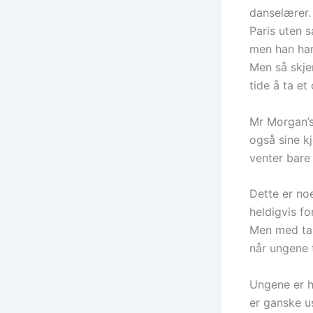
danselærer. 
Paris uten 
men han har 
Men så skjer
tide å ta et
Mr Morgan’s
også sine k
venter bare 
Dette er no
heldigvis fo
Men med tan
når ungene t
Ungene er he
er ganske u