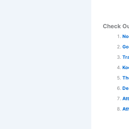
Check O
No
Go
Tr
Ko
Th
De
At
At