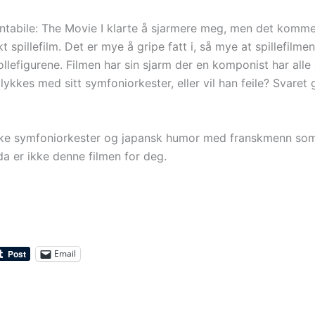
abile: The Movie I klarte å sjarmere meg, men det kommer 
kt spillefilm. Det er mye å gripe fatt i, så mye at spillefilme
ollefigurene. Filmen har sin sjarm der en komponist har all
 lykkes med sitt symfoniorkester, eller vil han feile? Svaret 
kke symfoniorkester og japansk humor med franskmenn so
 da er ikke denne filmen for deg.
Email