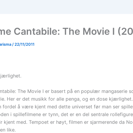
e Cantabile: The Movie I (2
arisma
/
22/11/2011
jærlighet.
abile: The Movie I er basert på en populær mangaserie s
rie. Her er det musikk for alle penga, og en dose kjærlighet
 fordel å være kjent med dette universet før man ser spille
en i spillefilmene er tynn, det er en del sentrale rollefigur
lir kjent med. Tempoet er høyt, filmen er sjarmerende da N
en like.