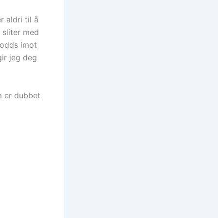
aldri til å
n sliter med
e odds imot
gir jeg deg
m er dubbet