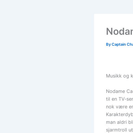
Nodam
By
Captain Ch
Musikk og k
Nodame Cant
til en TV-se
nok være en
Karakterdybd
man aldri b
sjarmtroll ut