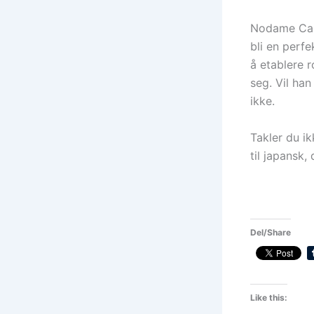
Nodame Cant
bli en perfe
å etablere r
seg. Vil han
ikke.
Takler du i
til japansk,
Del/Share
Like this: