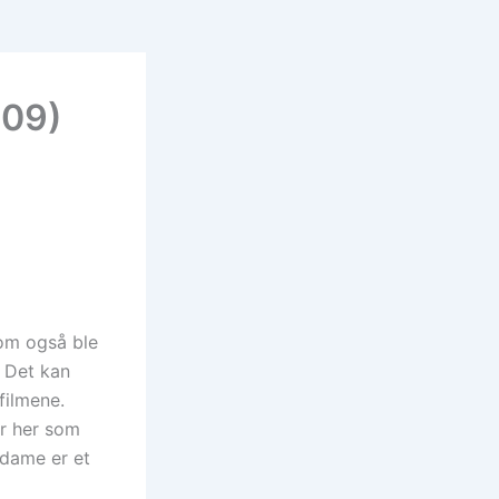
009)
om også ble
. Det kan
filmene.
er her som
odame er et