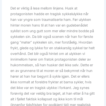
Det er viktig å lese mellom linjene. Husk at
protagonisten hadde en tragisk sykkelulykke når
han var yngre som traumatiserte ham. Før ulykken
hinter moren hans til at han var en gudebenådet
syklist som ung gutt som mer eller mindre bodde på
sykkelen sin. Da blir også scenen når han for første
gang “møter” sykkelen sin, mer forståelig. Hvordan
frykt, glede og lykke for en stakkarslig sykkel tar helt
overhånd. Det blir også hintet om at ulykken vi
innimellom hører om fratok protagonisten deler av
hukommelsen, så han husker det ikke selv. Dette er
en av grunnene til at moren er så bekymret når hun
hører at han har begynt å sykle igjen. Det er ellers
ikke normalt at foreldre frykter at barna sykler, hvis
det ikke var en tragisk ulykke i forkant. Jeg synes
forøvrig det var veldig bra laget, at han etter å ha gitt
alt i fjellet faktisk kollapset og ikke kom til mål
(innenfor tidsfristen for godkjent tid) mer realistisk