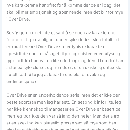
hva karakterene har ofret for å komme der de er i dag, det
skal bli mer emosjonelt og spennende, men det blir for mye
i Over Drive.
Selvfølgelig er det interessant å se noen av karakterene
forandre litt personlighet under sykkelrittet. Men totalt sett
er karakterene i Over Drive stereotypiske karakterer,
spesielt den beste på laget til protagonisten er en ufyselig
type helt fra han var en liten drittunge og frem til nå der han
sitter på sykkelsetet og fremdeles er en skikkelig drittsekk.
Totalt sett følte jeg at karakterene ble for svake og
endimensjonale.
Over Drive er en underholdende serie, men det er ikke den
beste sportsanimen jeg har sett. En sesong blir for lite, jeg
har ikke kjennskap til mangaserien Over Drive er basert på,
men jeg tror ikke den var så lang den heller. Men det å tro
at en svekling kan plutselig presse seg så mye som han