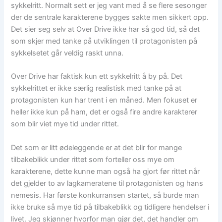
sykkelritt. Normalt sett er jeg vant med å se flere sesonger
der de sentrale karakterene bygges sakte men sikkert opp.
Det sier seg selv at Over Drive ikke har så god tid, så det
som skjer med tanke på utviklingen til protagonisten på
sykkelsetet går veldig raskt unna.
Over Drive har faktisk kun ett sykkelritt å by på. Det
sykkelrittet er ikke særlig realistisk med tanke på at
protagonisten kun har trent i en måned. Men fokuset er
heller ikke kun på ham, det er også fire andre karakterer
som blir viet mye tid under rittet.
Det som er litt ødeleggende er at det blir for mange
tilbakeblikk under rittet som forteller oss mye om
karakterene, dette kunne man også ha gjort før rittet når
det gjelder to av lagkameratene til protagonisten og hans
nemesis. Har første konkurransen startet, så burde man
ikke bruke så mye tid på tilbakeblikk og tidligere hendelser i
livet. Jeg skjønner hvorfor man gjør det, det handler om