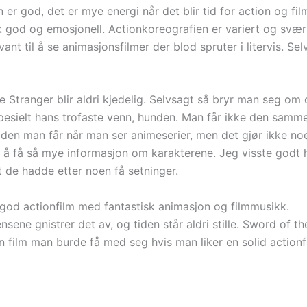
 er god, det er mye energi når det blir tid for action og f
k god og emosjonell. Actionkoreografien er variert og svært
vant til å se animasjonsfilmer der blod spruter i litervis. Sel
e Stranger blir aldri kjedelig. Selvsagt så bryr man seg om
pesielt hans trofaste venn, hunden. Man får ikke den samm
den man får når man ser animeserier, men det gjør ikke n
e å få så mye informasjon om karakterene. Jeg visste godt 
t de hadde etter noen få setninger.
 god actionfilm med fantastisk animasjon og filmmusikk.
sene gnistrer det av, og tiden står aldri stille. Sword of t
en film man burde få med seg hvis man liker en solid actionf