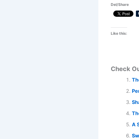
Del/Share
Like this:
Check O
Th
Pe
Sh
Th
A 
Sw