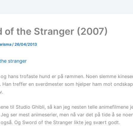
 of the Stranger (2007)
arisma
/
26/04/2013
 og hans trofaste hund er på rømmen. Noen slemme kineser
n. Han treffer en sverdmester som hjelper ham mot ondska
v.
ne til Studio Ghibli, så kan jeg nesten telle animefilmene j
 Jeg ser mest animeserier, men nå var det på tide å se noe
 også. Og Sword of the Stranger likte jeg svært godt.