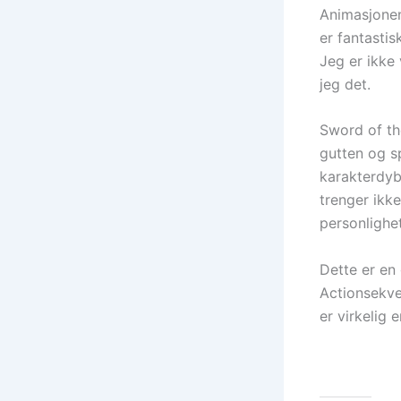
Animasjonen
er fantastis
Jeg er ikke 
jeg det.
Sword of th
gutten og s
karakterdyb
trenger ikk
personlighe
Dette er en
Actionsekven
er virkelig 