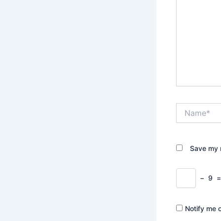
Name*
Save my n
−
9
Notify me 