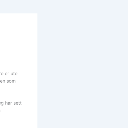
e er ute
pen som
eg har sett
n