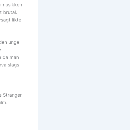
ilmmusikken
 brutal.
vsagt likte
 den unge
e
oe da man
hva slags
he Stranger
ilm.