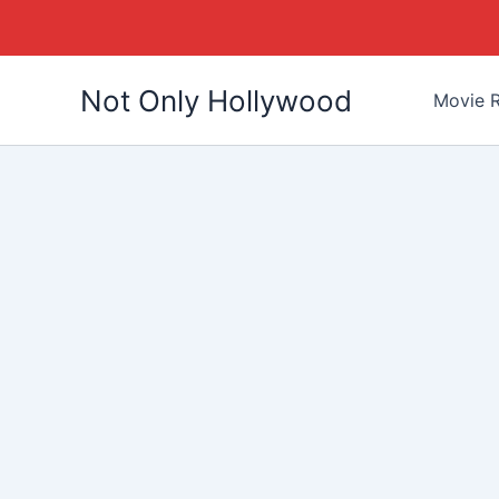
Skip
Not Only Hollywood
to
Movie R
content