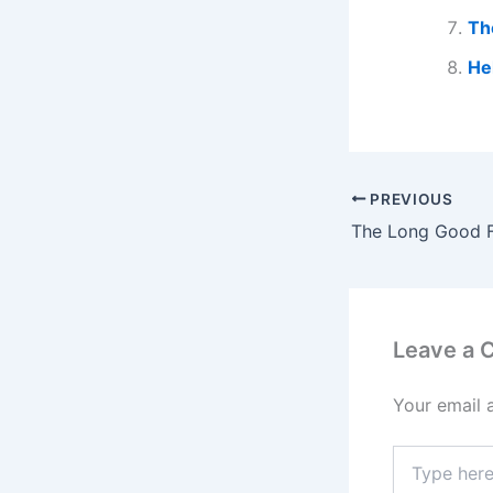
Th
He
PREVIOUS
The Long Good F
Leave a
Your email 
Type
here..