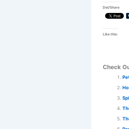
Del/Share
Like this:
Check O
Pe
Ho
Sp
Th
Th
Pa