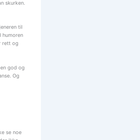
an skurken.
jeneren til
ed humoren
 rett og
r en god og
anse. Og
kke se noe