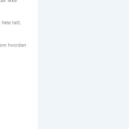
der ikke
hele tatt.
n om hvordan