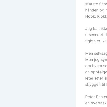
største fie
hånden og m
Hook. Klokk
Jeg kan ikke
utseendet ti
tights er ik
Men selvsag
Men jeg syne
om hvem som
en oppfølger
leter etter
skyggen til
Peter Pan e
en overrask