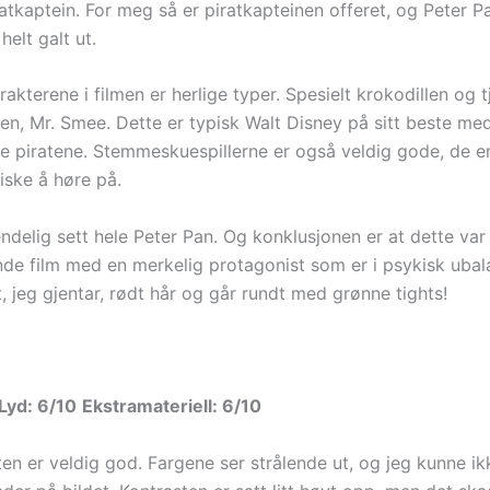
atkaptein. For meg så er piratkapteinen offeret, og Peter P
helt galt ut.
rakterene i filmen er herlige typer. Spesielt krokodillen og t
nen, Mr. Smee. Dette er typisk Walt Disney på sitt beste m
ge piratene. Stemmeskuespillerne er også veldig gode, de er
tiske å høre på.
endelig sett hele Peter Pan. Og konklusjonen er at dette va
de film med en merkelig protagonist som er i psykisk ubal
, jeg gjentar, rødt hår og går rundt med grønne tights!
Lyd: 6/10
Ekstramateriell: 6/10
ten er veldig god. Fargene ser strålende ut, og jeg kunne i