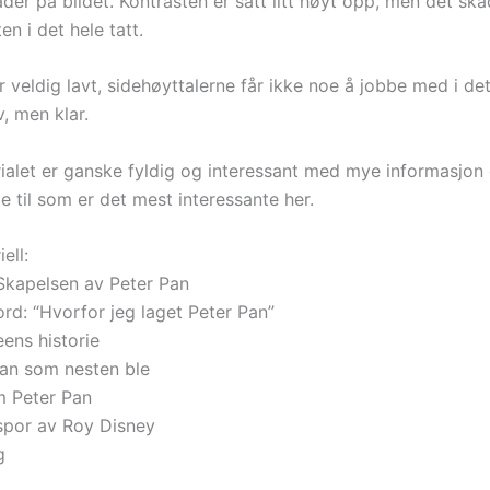
der på bildet. Kontrasten er satt litt høyt opp, men det ska
en i det hele tatt.
 veldig lavt, sidehøyttalerne får ikke noe å jobbe med i det 
v, men klar.
ialet er ganske fyldig og interessant med mye informasjo
e til som er det mest interessante her.
ell:
 Skapelsen av Peter Pan
ord: “Hvorfor jeg laget Peter Pan”
eens historie
an som nesten ble
m Peter Pan
por av Roy Disney
g