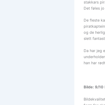
stakkars pir
Det føles jo 
De fleste ka
piratkaptei
og de herli
slett fantas
Da har jeg 
underholden
han har rødt
Bilde: 9/10
Bildekvalite