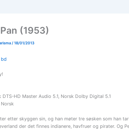
 Pan (1953)
arisma
/
18/01/2013
y!
k DTS-HD Master Audio 5.1, Norsk Dolby Digital 5.1
 Norsk
eter etter skyggen sin, og han møter tre søsken som han ta
Neverland der det finnes indianere, havfruer og pirater. Og P