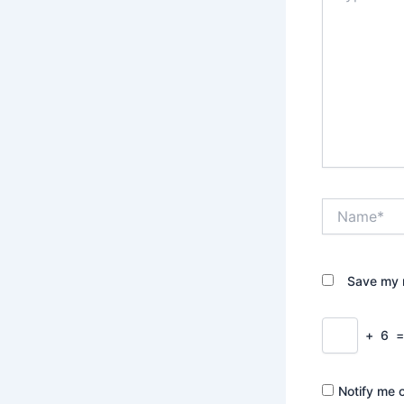
Name*
Save my n
+
6
Notify me 