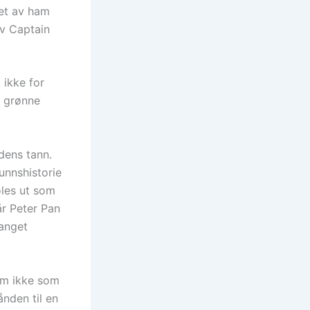
pet av ham
av Captain
 ikke for
i grønne
dens tann.
unnshistorie
øles ut som
år Peter Pan
fanget
kom ikke som
ånden til en