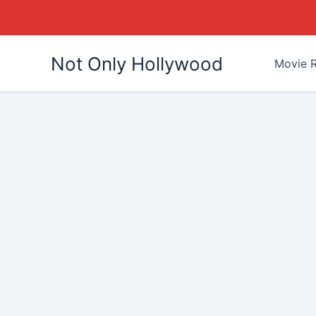
Skip
Not Only Hollywood
to
Movie R
content