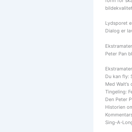
form for ska
bildekvalitet
Lydsporet er
Dialog er la
Ekstramater
Peter Pan bl
Ekstramateri
Du kan fly:
Med Walt’s 
Tingeling: F
Den Peter P
Historien o
Kommentars
Sing-A-Lon