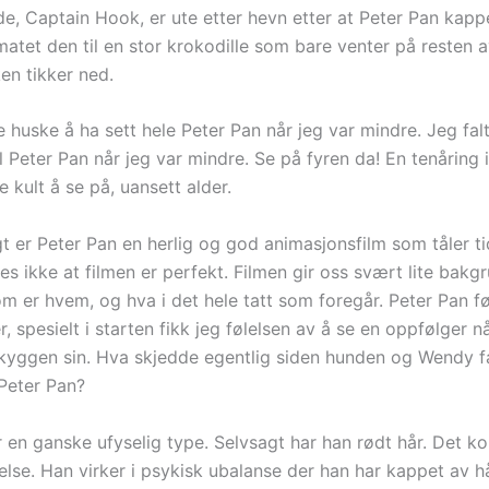
nde, Captain Hook, er ute etter hevn etter at Peter Pan kap
atet den til en stor krokodille som bare venter på resten 
en tikker ned.
 huske å ha sett hele Peter Pan når jeg var mindre. Jeg falt
l Peter Pan når jeg var mindre. Se på fyren da! En tenåring 
ke kult å se på, uansett alder.
t er Peter Pan en herlig og god animasjonsfilm som tåler ti
s ikke at filmen er perfekt. Filmen gir oss svært lite bakgr
 er hvem, og hva i det hele tatt som foregår. Peter Pan f
, spesielt i starten fikk jeg følelsen av å se en oppfølger n
 skyggen sin. Hva skjedde egentlig siden hunden og Wendy 
 Peter Pan?
r en ganske ufyselig type. Selvsagt har han rødt hår. Det 
else. Han virker i psykisk ubalanse der han har kappet av h