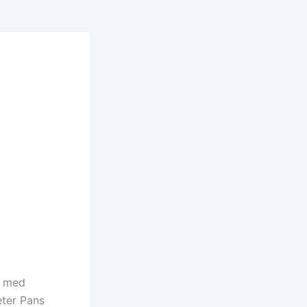
r med
eter Pans