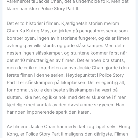
varemerket til Jackie Chan, det å underholde folk. Men det
klarer han ikke i Police Story Part II.
Det er to historier i filmen. Kjærlighetshistorien mellom
Chan Ka Kui og May, og jakten på pengeutpresserne som
bomber byen. Ingen av historiene fungerer, og da er filmen
avhengig av ville stunts og gode slåsskamper. Men det er
nesten ingen slåsskamper, og stuntene kommer først når
det er 10 minutter igjen av filmen. Det er noen bra stunts,
men de er ikke i nærheten av hva Jackie Chan gjorde i den
første filmen i denne serien. Høydepunktet i Police Story
Part II er slåsskampen på lekeplassen. Det er egentlig alt,
for normalt skulle den beste slåsskampen ha vært på
slutten. Ikke her, og ikke nok med det er skurkene i filmen
kjedelige med unntak av den døvstumme skøyeren. Han
har noen imponerende spark den karen.
Av filmene Jackie Chan har medvirket i og laget selv i Hong
Kong, er Police Story Part II muligens den dårligste. Filmen