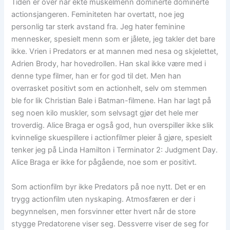
Tiden er over når ekte muskelmenn dominerte dominerte
actionsjangeren. Feminiteten har overtatt, noe jeg
personlig tar sterk avstand fra. Jeg hater feminine
mennesker, spesielt menn som er jålete, jeg takler det bare
ikke. Vrien i Predators er at mannen med nesa og skjelettet,
Adrien Brody, har hovedrollen. Han skal ikke være med i
denne type filmer, han er for god til det. Men han
overrasket positivt som en actionhelt, selv om stemmen
ble for lik Christian Bale i Batman-filmene. Han har lagt på
seg noen kilo muskler, som selvsagt gjør det hele mer
troverdig. Alice Braga er også god, hun overspiller ikke slik
kvinnelige skuespillere i actionfilmer pleier å gjøre, spesielt
tenker jeg på Linda Hamilton i Terminator 2: Judgment Day.
Alice Braga er ikke for pågående, noe som er positivt.
Som actionfilm byr ikke Predators på noe nytt. Det er en
trygg actionfilm uten nyskaping. Atmosfæren er der i
begynnelsen, men forsvinner etter hvert når de store
stygge Predatorene viser seg. Dessverre viser de seg for