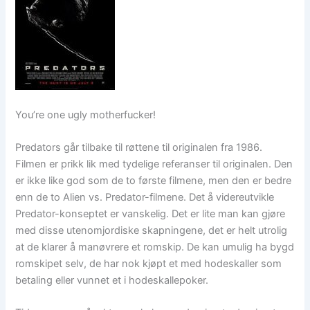
You’re one ugly motherfucker!
Predators går tilbake til røttene til originalen fra 1986.
Filmen er prikk lik med tydelige referanser til originalen. Den
er ikke like god som de to første filmene, men den er bedre
enn de to Alien vs. Predator-filmene. Det å videreutvikle
Predator-konseptet er vanskelig. Det er lite man kan gjøre
med disse utenomjordiske skapningene, det er helt utrolig
at de klarer å manøvrere et romskip. De kan umulig ha bygd
romskipet selv, de har nok kjøpt et med hodeskaller som
betaling eller vunnet et i hodeskallepoker.