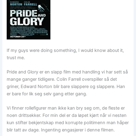
If my guys were doing something, I would know about it,
trust me.
Pride and Glory er en slapp film med handling vi har sett så
mange ganger tidligere. Colin Farrell overspiller så det
griner, Edward Norton blir bare slappere og slappere. Han
er bare for lik seg selv gang etter gang.
Vi finner rollefigurer man ikke kan bry seg om, de fleste er
noen drittsekker. For min del er da løpet kjørt når vi nesten
kun stifter bekjentskap med korrupte politimenn man håper
blir tatt av dage. Ingenting engasjerer i denne filmen.