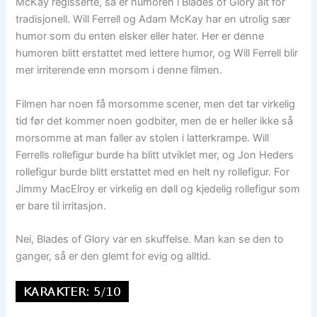
McKay regisserte, så er humoren i Blades of Glory alt for
tradisjonell. Will Ferrell og Adam McKay har en utrolig sær
humor som du enten elsker eller hater. Her er denne
humoren blitt erstattet med lettere humor, og Will Ferrell blir
mer irriterende enn morsom i denne filmen.
Filmen har noen få morsomme scener, men det tar virkelig
tid før det kommer noen godbiter, men de er heller ikke så
morsomme at man faller av stolen i latterkrampe. Will
Ferrells rollefigur burde ha blitt utviklet mer, og Jon Heders
rollefigur burde blitt erstattet med en helt ny rollefigur. For
Jimmy MacElroy er virkelig en døll og kjedelig rollefigur som
er bare til irritasjon.
Nei, Blades of Glory var en skuffelse. Man kan se den to
ganger, så er den glemt for evig og alltid.