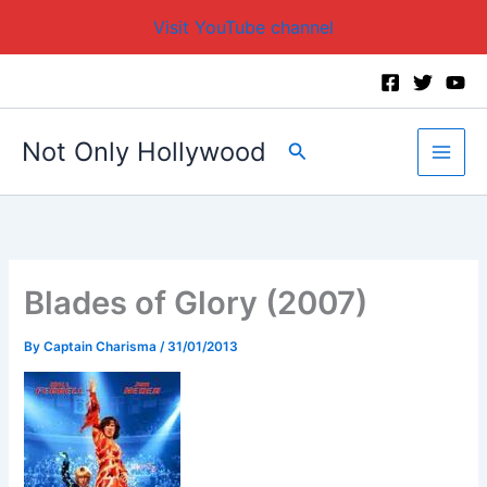
Visit YouTube channel
Skip
to
content
Not Only Hollywood
Search
Blades of Glory (2007)
By
Captain Charisma
/
31/01/2013