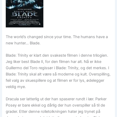
The world’s changed since your time. The humans have a
new hunter… Blade.
Blade: Trinity er klart den svakeste filmen i denne trilogien.
Jeg liker best Blade II, for den filmen har alt. Nå er ikke
Guillermo del Toro regissør i Blade: Trinity, og det merkes. I
Blade: Trinity skal alt være så moderne og kult. Overspilling,
feil valg av skuespillere og at filmen er for lys, ødelegger
veldig mye.
Dracula ser latterlig ut der han spaserer rundt i lær. Parker
Posey er bare ekkel og dårlig der hun overspiller så til de
grader. Etter denne rolletolkningen hater jeg trynet på