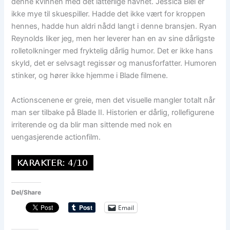
denne kvinnen med det latterlige navnet. Jessica Biel er
ikke mye til skuespiller. Hadde det ikke vært for kroppen
hennes, hadde hun aldri nådd langt i denne bransjen. Ryan
Reynolds liker jeg, men her leverer han en av sine dårligste
rolletolkninger med fryktelig dårlig humor. Det er ikke hans
skyld, det er selvsagt regissør og manusforfatter. Humoren
stinker, og hører ikke hjemme i Blade filmene.
Actionscenene er greie, men det visuelle mangler totalt når
man ser tilbake på Blade II. Historien er dårlig, rollefigurene
irriterende og da blir man sittende med nok en
uengasjerende actionfilm.
Del/Share
Email