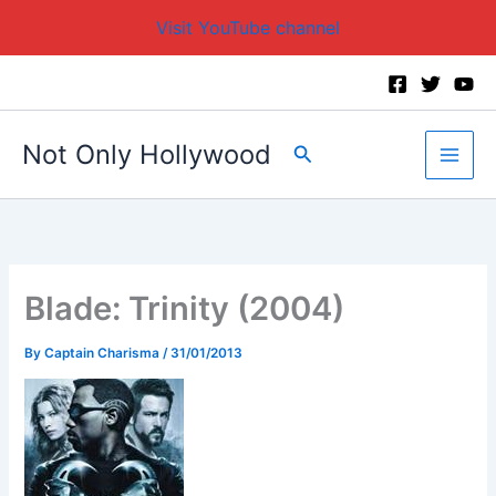
Visit YouTube channel
Skip
to
content
Not Only Hollywood
Search
Blade: Trinity (2004)
By
Captain Charisma
/
31/01/2013