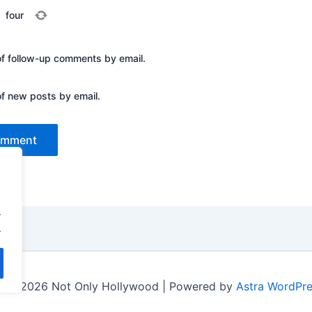
=
four
of follow-up comments by email.
of new posts by email.
.
.
t © 2026 Not Only Hollywood | Powered by
Astra WordPr