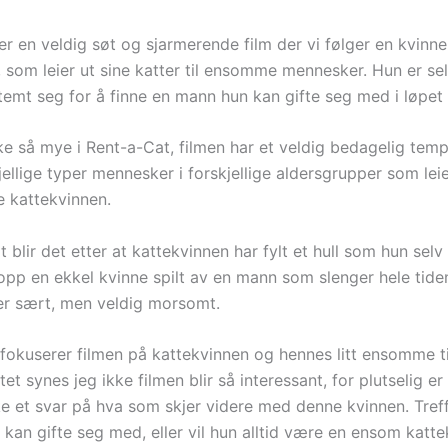
r en veldig søt og sjarmerende film der vi følger en kvinne
, som leier ut sine katter til ensomme mennesker. Hun er se
temt seg for å finne en mann hun kan gifte seg med i løpet 
kke så mye i Rent-a-Cat, filmen har et veldig bedagelig te
ellige typer mennesker i forskjellige aldersgrupper som leie
e kattekvinnen.
 blir det etter at kattekvinnen har fylt et hull som hun selv 
pp en ekkel kvinne spilt av en mann som slenger hele tiden 
er sært, men veldig morsomt.
 fokuserer filmen på kattekvinnen og hennes litt ensomme t
et synes jeg ikke filmen blir så interessant, for plutselig e
ke et svar på hva som skjer videre med denne kvinnen. Tref
kan gifte seg med, eller vil hun alltid være en ensom katt