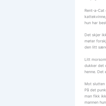
Rent-a-Cat e
kattekvinne
hun har bes
Det skjer i
møter forskj
den litt sær
Litt morsomt
dukker det o
henne. Det 
Mot slutten
På det punkt
man fikk ik
mannen hun 