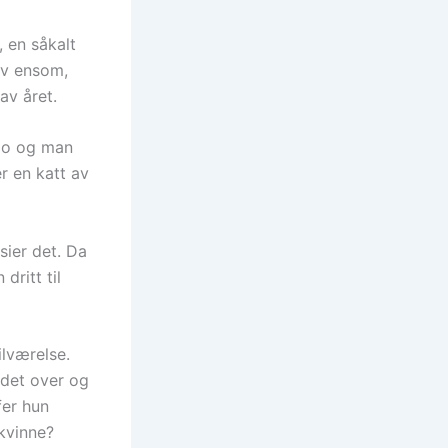
, en såkalt
lv ensom,
av året.
mpo og man
r en katt av
sier det. Da
dritt til
ilværelse.
r det over og
fer hun
ekvinne?