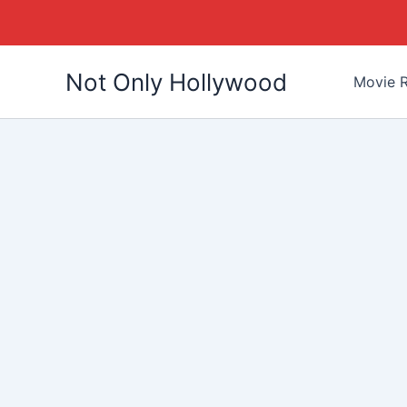
Skip
Not Only Hollywood
to
Movie R
content