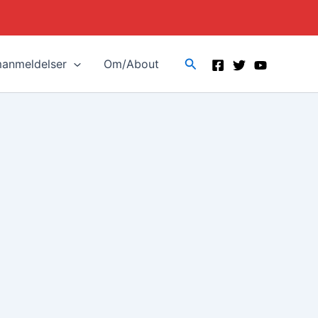
Search
manmeldelser
Om/About