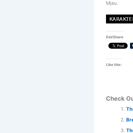
Mjau.
Del/Share
Like this:
Check O
Th
Br
Th