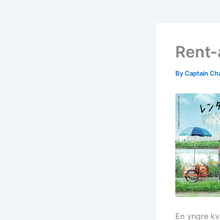
Rent-
By
Captain Ch
En yngre kv